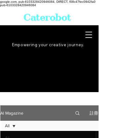
google.com, pub-6103328420946084, DIRECT, f08c47fec0942fa0
pub-6103328420946084
Caterobot
Empowering your creative
journey
.
註冊
AI Magazine
All
All