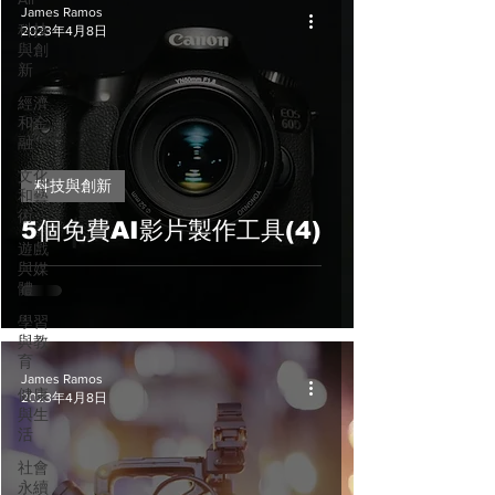
James Ramos
科技
2023年4月8日
與創
新
經濟
和金
融
文化
科技與創新
和藝
術
5個免費AI影片製作工具(4)
遊戲
與媒
體
學習
與教
育
James Ramos
健康
2023年4月8日
與生
活
社會
永續