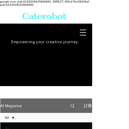
google.com, pub-6103328420946084, DIRECT, f08c47fec0942fa0
pub-6103328420946084
Caterobot
Empowering your creative
journey
.
註冊
AI Magazine
All
All