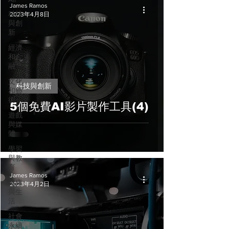
James Ramos
科技
2023年4月8日
與創
新
經濟
和金
融
文化
科技與創新
和藝
術
5個免費AI影片製作工具(4)
遊戲
與媒
體
學習
與教
育
James Ramos
健康
2023年4月2日
與生
活
社會
永續