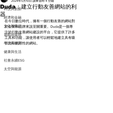
All
2024年5月10日
讀畢需時 4 分鐘
Duda：建立行動友善網站的利
科技與創新
器
經濟和金融
在今日數位時代，擁有一個行動友善的網站對
文化和藝術
於企業和品牌來說至關重要。Duda是一個專
注於行動友善網站建設的平台，它提供了許多
遊戲與媒體
工具和功能，讓使用者可以輕鬆地建立具有吸
學習與教育
引力和易用性的網站。
健康與生活
社會永續ESG
太空與能源