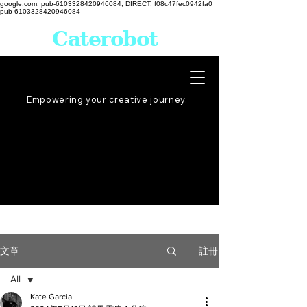
google.com, pub-6103328420946084, DIRECT, f08c47fec0942fa0
pub-6103328420946084
Caterobot
Empowering your creative
journey
.
註冊
文章
All
Kate Garcia