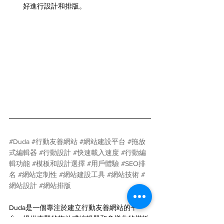
好進行設計和排版。
#Duda
#行動友善網站
#網站建設平台
#拖放
式編輯器
#行動設計
#快速載入速度
#行動編
輯功能
#模板和設計選擇
#用戶體驗
#SEO排
名
#網站定制性
#網站建設工具
#網站技術
#
網站設計
#網站排版
Duda是一個專注於建立行動友善網站的平
台，提供直觀的拖放式編輯器和多樣化的模板