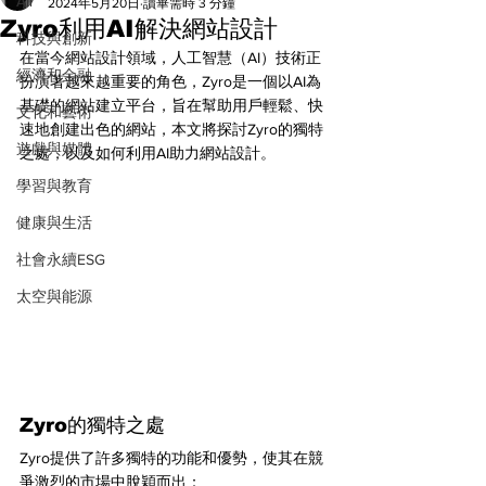
All
2024年5月20日
讀畢需時 3 分鐘
Zyro利用AI解決網站設計
科技與創新
在當今網站設計領域，人工智慧（AI）技術正
經濟和金融
扮演著越來越重要的角色，Zyro是一個以AI為
基礎的網站建立平台，旨在幫助用戶輕鬆、快
文化和藝術
速地創建出色的網站，本文將探討Zyro的獨特
遊戲與媒體
之處，以及如何利用AI助力網站設計。
學習與教育
健康與生活
社會永續ESG
太空與能源
Zyro的獨特之處
Zyro提供了許多獨特的功能和優勢，使其在競
爭激烈的市場中脫穎而出：