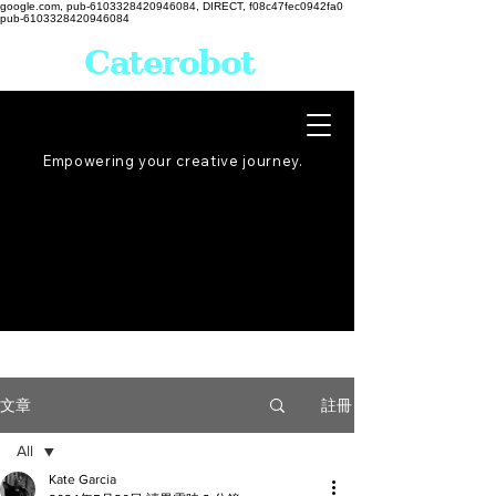
google.com, pub-6103328420946084, DIRECT, f08c47fec0942fa0
pub-6103328420946084
Caterobot
Empowering your creative
journey
.
註冊
文章
All
Kate Garcia