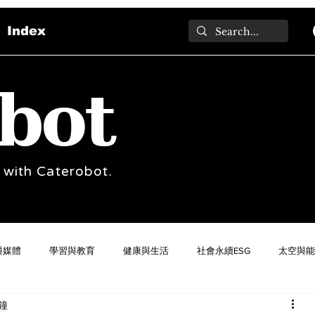
Index
bot
 with Caterobot.
與媒體
學習與教育
健康與生活
社會永續ESG
太空與能
鐘