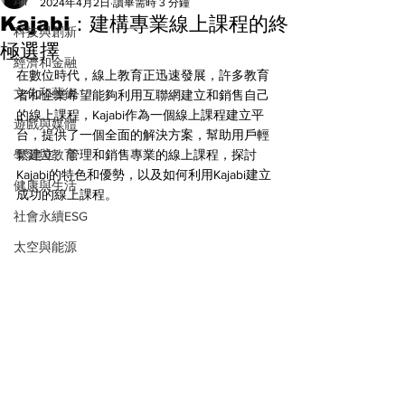
All
2024年4月2日
讀畢需時 3 分鐘
Kajabi：建構專業線上課程的終
科技與創新
極選擇
經濟和金融
在數位時代，線上教育正迅速發展，許多教育
文化和藝術
者和企業希望能夠利用互聯網建立和銷售自己
的線上課程，Kajabi作為一個線上課程建立平
遊戲與媒體
台，提供了一個全面的解決方案，幫助用戶輕
學習與教育
鬆建立、管理和銷售專業的線上課程，探討
Kajabi的特色和優勢，以及如何利用Kajabi建立
健康與生活
成功的線上課程。
社會永續ESG
太空與能源