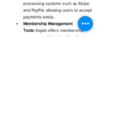
processing systems such as Stripe 
and PayPal, allowing users to accept 
payments easily.
Membership Management 
Tools:
 Kajabi offers membership 
management functionality, allowing 
users to manage student information 
and subscription plans.
Marketing Tools:
 Kajabi provides a 
variety of marketing tools, such as 
email marketing, social media 
integration, etc., to help users promote 
courses.
Data Analytics Features:
 Kajabi 
provides data analytics features, 
allowing users to access data on 
course sales and student performance 
to make better decisions.
Security:
 Kajabi prioritizes the security 
of user data and implements multiple 