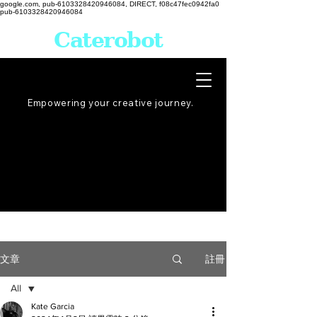
google.com, pub-6103328420946084, DIRECT, f08c47fec0942fa0
pub-6103328420946084
Caterobot
Empowering your creative
journey
.
註冊
文章
All
Kate Garcia