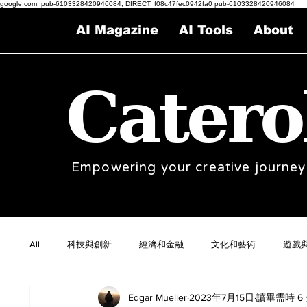
google.com, pub-6103328420946084, DIRECT, f08c47fec0942fa0 pub-6103328420946084
AI Magazine
AI Tools
About
Catero
Empowering your creative journey
All
科技與創新
經濟和金融
文化和藝術
遊戲
Edgar Mueller
2023年7月15日
讀畢需時 6