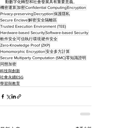
動數字化轉型和社會發展具有重要意義。
機密運算
加密
Confidential Computing
Encryption
Privacy-preserving
Decryption
保護隱私
Secure Enclave
解密
安全隔離區
Trusted Execution Environment (TEE)
Hardware-based Security
Software-based Security
軟件安全
可信執行環境
硬件安全
Zero-Knowledge Proof (ZKP)
Homomorphic Encryption
安全多方計算
Secure Multiparty Computation (SMC)
零知識證明
同態加密
科技與創新
社會永續ESG
學習與教育