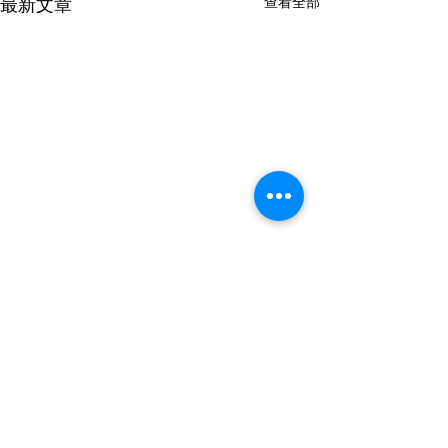
查看全部
最新文章
Lovable vs
NVIDIA Black
Bolt.new：AI 全端應用
片持續缺貨：台
生成工具讓非技術創業者
球 AI 供應鏈
Lovable 和 Bolt.new 都讓非技
NVIDIA Blackwel
留言
0.0／5 (0)
真的能獨立做產品嗎？
術創業者能用自然語言生成完
求，交期長達 12 