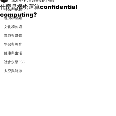
All
2023年4月2日
讀畢需時 3 分鐘
什麼是機密運算confidential
科技與創新
computing?
經濟和金融
文化和藝術
遊戲與媒體
學習與教育
健康與生活
社會永續ESG
太空與能源