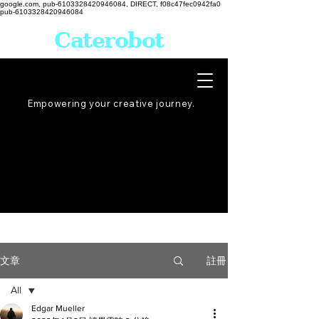
google.com, pub-6103328420946084, DIRECT, f08c47fec0942fa0
pub-6103328420946084
Caterobot
Empowering your creative
journey
.
註冊
文章
All
Edgar Mueller