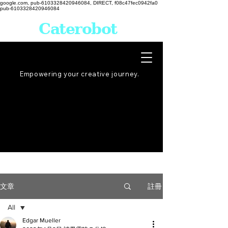
google.com, pub-6103328420946084, DIRECT, f08c47fec0942fa0
pub-6103328420946084
Caterobot
Empowering your creative
journey
.
註冊
文章
All
Edgar Mueller