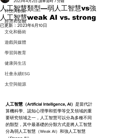
All
2023年4月2日
讀畢需時 7 分鐘
人工智慧類型—弱人工智慧vs強
科技與創新
人工智慧weak AI vs. strong
經濟和金融
已更新：
2023年6月10日
文化和藝術
遊戲與媒體
學習與教育
健康與生活
社會永續ESG
太空與能源
人工智慧（Artificial Intelligence, AI）
是當代計
算機科學、認知心理學和哲學等交叉領域的重
要研究領域之一，人工智慧可以分為多種不同
的類型，其中最基礎的分類方式是將人工智慧
分為弱人工智慧（Weak AI）和強人工智慧
（Strong AI）。