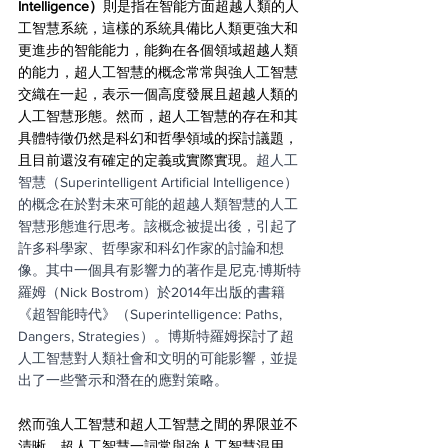
Intelligence）
則是指在智能方面超越人類的人
工智慧系統，這樣的系統具備比人類更強大和
更進步的智能能力，能夠在各個領域超越人類
的能力，超人工智慧的概念常常與強人工智慧
交織在一起，表示一個高度發展且超越人類的
人工智慧形態。然而，超人工智慧的存在和其
具體特徵仍然是科幻和哲學領域的探討議題，
且目前還沒有確定的定義或實際實現。
超人工
智慧（Superintelligent Artificial Intelligence）
的概念在於對未來可能的超越人類智慧的人工
智慧形態進行思考。該概念被提出後，引起了
許多科學家、哲學家和科幻作家的討論和想
像。其中一個具有影響力的著作是尼克·博斯特
羅姆（Nick Bostrom）於2014年出版的書籍
《超智能時代》（Superintelligence: Paths, 
Dangers, Strategies）。博斯特羅姆探討了超
人工智慧對人類社會和文明的可能影響，並提
出了一些警示和潛在的應對策略。
然而強人工智慧和超人工智慧之間的界限並不
清晰，超人工智慧一詞常與強人工智慧混用，