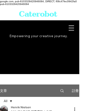
google.com, pub-6103328420946084, DIRECT, f08c47fec0942fa0
pub-6103328420946084
Caterobot
Empowering your creative
journey
.
註冊
文章
All
Henrik Nielsen