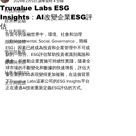
All
2024年2月5日
讀畢需時 4 分鐘
Truvalue Labs ESG
科技與創新
Insights：AI改變企業ESG評
經濟和金融
估
文化和藝術
在當今的金融世界中，環境、社會和治理
（Environmental, Social, Governance，簡稱
遊戲與媒體
ESG）因素已經成為投資和企業管理中不可或
學習與教育
缺的一部分。ESG評估幫助投資者識別風險和
機會，並推動企業實施可持續性實踐，隨著全
健康與生活
球市場的不斷變化和數據的快速增長，評估大
社會永續ESG
量企業的ESG表現變得更加複雜，在這個背景
下Truvalue Labs這家公司的ESG Insights平台
太空與能源
正在通過AI技術重新定義ESG評估的方式。