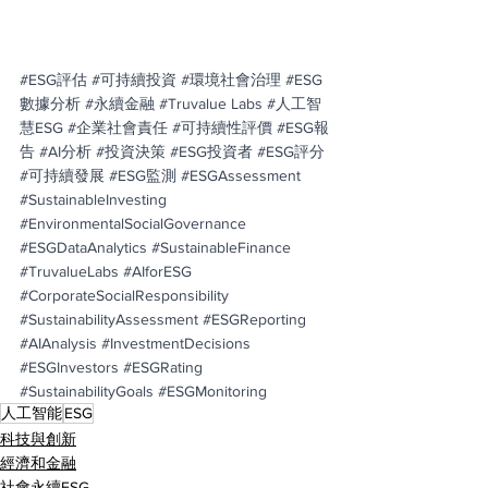
#ESG評估
#可持續投資
#環境社會治理
#ESG
數據分析
#永續金融
#Truvalue
 Labs 
#人工智
慧ESG
#企業社會責任
#可持續性評價
#ESG報
告
#AI分析
#投資決策
#ESG投資者
#ESG評分
#可持續發展
#ESG監測
#ESGAssessment
#SustainableInvesting
#EnvironmentalSocialGovernance
#ESGDataAnalytics
#SustainableFinance
#TruvalueLabs
#AIforESG
#CorporateSocialResponsibility
#SustainabilityAssessment
#ESGReporting
#AIAnalysis
#InvestmentDecisions
#ESGInvestors
#ESGRating
#SustainabilityGoals
#ESGMonitoring
人工智能
ESG
科技與創新
經濟和金融
社會永續ESG