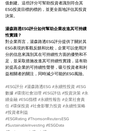
值創建。這些評分可幫助投資者識別符合其
ESG投資目標的標的，並更全面地評估其投資
決策。
湯森路透ESG評分如何幫助企業改進其可持續
性實踐？
對企業而言，湯森路透ESG評分提供了關於其
ESG表現的客觀反饋和比較，企業可以使用評
分的信息來識別其在可持續性方面的優勢和不
足，並采取措施改進其可持續性實踐，這有助
於提高企業的可持續性聲譽，吸引投資者和利
益相關者的關注，同時減少可能的ESG風險。
#ESG評分
#湯森路透ESG
#永續性投資
#ESG
數據
#環境社會治理
#ESG評估
#投資決策
#永
續金融
#ESG指標
#永續性報告
#企業社會責
任
#環保投資
#社會影響力投資
#永續性策略
#投資者利益
#ESGRating
#ThomsonReutersESG
#SustainableInvesting
#ESGData