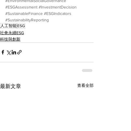
#EnvironmentalSocialGovernance
#ESGAssessment
#InvestmentDecision
#SustainableFinance
#ESGIndicators
#SustainabilityReporting
人工智能
ESG
社會永續ESG
科技與創新
查看全部
最新文章