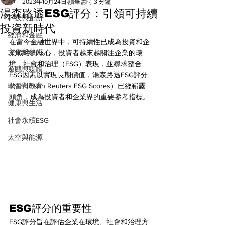
All
2023年10月24日
讀畢需時 3 分鐘
湯森路透ESG評分：引領可持續
科技與創新
投資新時代
經濟和金融
在當今金融世界中，可持續性已成為投資和企
文化和藝術
業戰略的核心，投資者越來越關注企業的環
境、社會和治理（ESG）表現，並尋求整合
遊戲與媒體
ESG因素以實現長期價值，湯森路透ESG評分
學習與教育
（Thomson Reuters ESG Scores）已經嶄露
頭角，成為投資者和企業界的重要參考指標。
健康與生活
社會永續ESG
太空與能源
ESG評分的重要性
ESG評分旨在評估企業在環境、社會和治理方