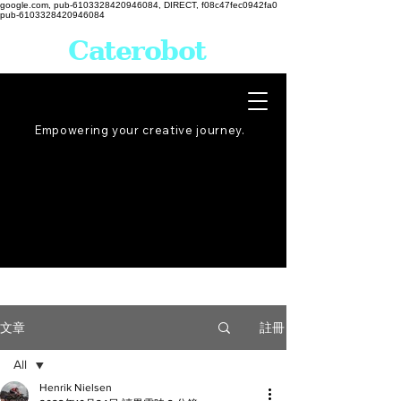
google.com, pub-6103328420946084, DIRECT, f08c47fec0942fa0
pub-6103328420946084
Caterobot
Empowering your creative
journey
.
註冊
文章
All
Henrik Nielsen