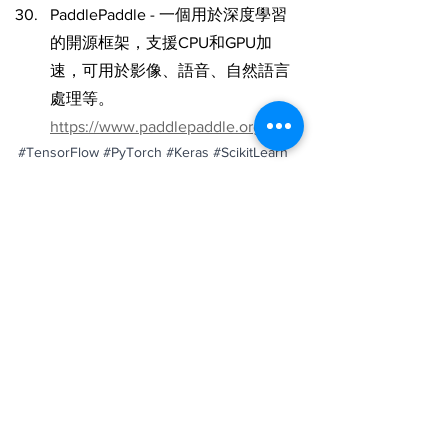
PaddlePaddle - 一個用於深度學習
的開源框架，支援CPU和GPU加
速，可用於影像、語音、自然語言
處理等。
https://www.paddlepaddle.org.cn/
#TensorFlow
#PyTorch
#Keras
#ScikitLearn
#HuggingFace
#OpenAI
#MicrosoftCognitiveToolkit
#NVIDIADeepLearningSDK
#AmazonSageMaker
#GoogleCloudAIPlatform
#IBMWatson
#Caffe
#MXNet
#Torch
#AllenNLP
#TensorFlowJS
#FastAI
#BigDL
#TensorFlowLite
#PyTorchLightning
#OpenCV
#ONNX
#spaCy
#OpenAIGym
#MLflow
#Ray
#PaddlePaddle
TensorFlow
PyTorch
OpenAI Gym
Caffe
Keras
GPT-3
OpenCV
scikit-learn
Spark MLlib
Theano