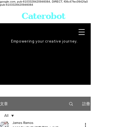
google.com, pub-6103328420946084, DIRECT, f08c47fec0942fa0
pub-6103328420946084
Caterobot
Empowering your creative
journey
.
註冊
文章
All
James Ramos