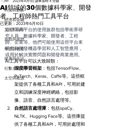
All
2023年4月1日
讀畢需時 4 分鐘
AI領域的30個數據科學家、開發
科技與創新
者、工程師熱門工具平台
經濟和金融
已更新：
2023年6月10日
文化和藝術
這些工具平台的使用族群包括學術界研
究人員、數據科學家、開發者、工程
遊戲與媒體
師、企業等。他們可能使用這些平台來
研究和開發機器學習和人工智慧應用，
學習與教育
或用於解決實際問題和開發商業應用。
健康與生活
AI工具平台可以大致歸類：
深度學習框架
：包括TensorFlow、
社會永續ESG
PyTorch、Keras、Caffe等。這些框
太空與能源
架提供了各種工具和API，可用於建
立和訓練深度神經網絡，包括影
像、語音、自然語言處理等。
自然語言處理庫
：包括spaCy、
NLTK、Hugging Face等。這些庫提
供了各種工具和API，可用於處理和