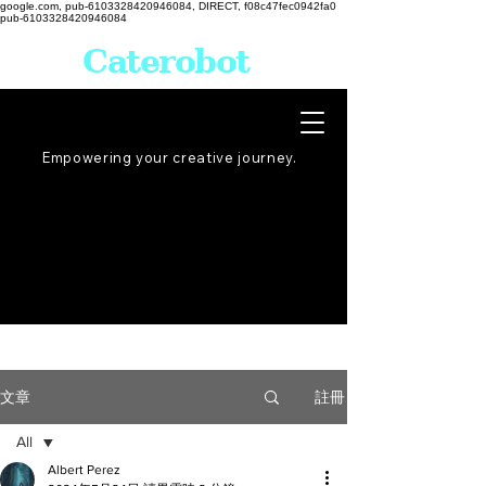
google.com, pub-6103328420946084, DIRECT, f08c47fec0942fa0
pub-6103328420946084
Caterobot
Empowering your creative
journey
.
註冊
文章
All
Albert Perez