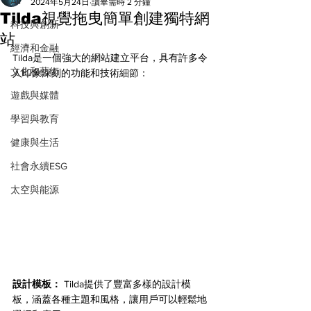
All
2024年5月24日
讀畢需時 2 分鐘
Tilda視覺拖曳簡單創建獨特網
科技與創新
站
經濟和金融
Tilda是一個強大的網站建立平台，具有許多令
文化和藝術
人印象深刻的功能和技術細節：
遊戲與媒體
學習與教育
健康與生活
社會永續ESG
太空與能源
設計模板：
 Tilda提供了豐富多樣的設計模
板，涵蓋各種主題和風格，讓用戶可以輕鬆地