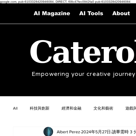
google.com, pub-6103328420946084, DIRECT, f08c47fec0942fa0 pub-6103328420946084
AI Magazine
AI Tools
About
Catero
Empowering your creative journey
All
科技與創新
經濟和金融
文化和藝術
遊戲
Albert Perez
2024年5月27日
讀畢需時 3 