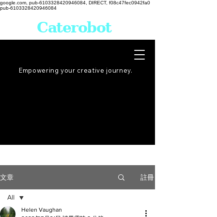
google.com, pub-6103328420946084, DIRECT, f08c47fec0942fa0
pub-6103328420946084
Caterobot
Empowering your creative
journey
.
註冊
文章
All
Helen Vaughan