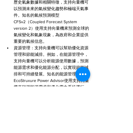
歷史氣象數據和相關特徵，支持向量機可
以預測未來的氣候變化趨勢和極端天氣事
件。知名的氣候預測模型
CFSv2（Coupled Forecast System 
version 2）使用支持向量機來預測全球的
氣候變化和氣象現象，為政府和企業提供
重要的氣候信息。
資源管理：支持向量機可以幫助優化資源
管理和節能減排。例如，在能源管理中，
支持向量機可以分析能源使用數據，預測
能源需求和優化能源分配，以實現節能減
排和可持續發展。知名的能源管理產品
EcoStruxure Power Advisor使用支持向量
機來預測能源需求和優化電力系統運行，
提供高效的能源管理解決方案。
支持向量機在不同領域中的成功應用為我們帶
來了許多突破性的解決方案。它的高效性、靈
活性和準確性使其成為機器學習中不可或缺的
工具。未來可以預見支持向量機在更多領域的
廣泛應用，推動技術的不斷創新和進步。