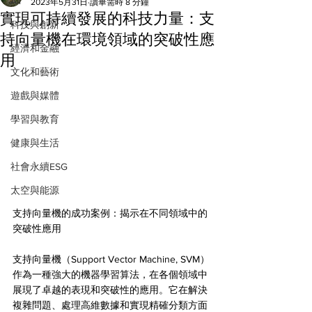
All
2023年5月31日
讀畢需時 8 分鐘
實現可持續發展的科技力量：支
科技與創新
持向量機在環境領域的突破性應
經濟和金融
用
文化和藝術
遊戲與媒體
學習與教育
健康與生活
社會永續ESG
太空與能源
支持向量機的成功案例：揭示在不同領域中的
突破性應用
支持向量機（Support Vector Machine, SVM）
作為一種強大的機器學習算法，在各個領域中
展現了卓越的表現和突破性的應用。它在解決
複雜問題、處理高維數據和實現精確分類方面