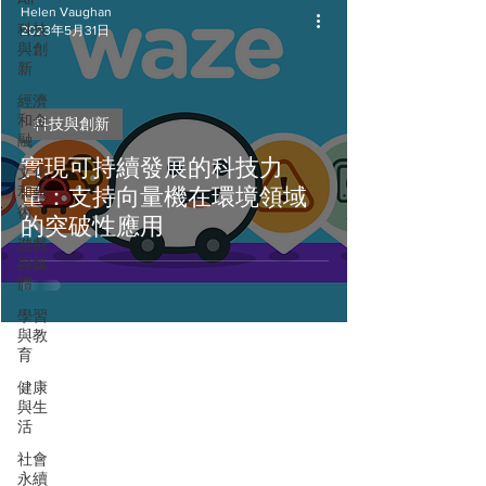
Helen Vaughan
科技
2023年5月31日
與創
新
經濟
和金
科技與創新
融
實現可持續發展的科技力
文化
和藝
量：支持向量機在環境領域
術
的突破性應用
遊戲
與媒
體
學習
與教
育
健康
與生
活
社會
永續