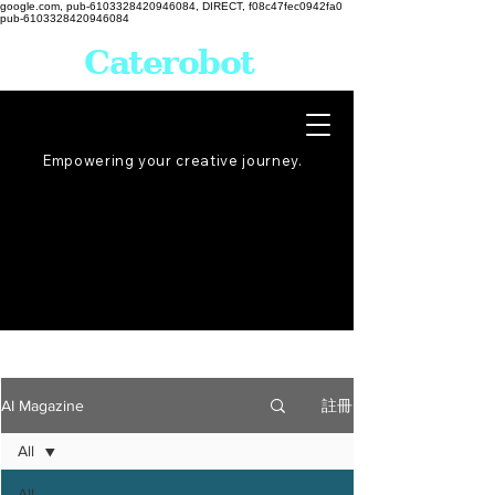
google.com, pub-6103328420946084, DIRECT, f08c47fec0942fa0
pub-6103328420946084
Caterobot
Empowering your creative
journey
.
註冊
AI Magazine
All
All