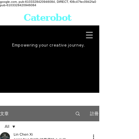
google.com, pub-6103328420946084, DIRECT, f08c47fec0942fa0
pub-6103328420946084
Caterobot
Empowering your creative
journey
.
註冊
文章
All
Lin Chen Xi