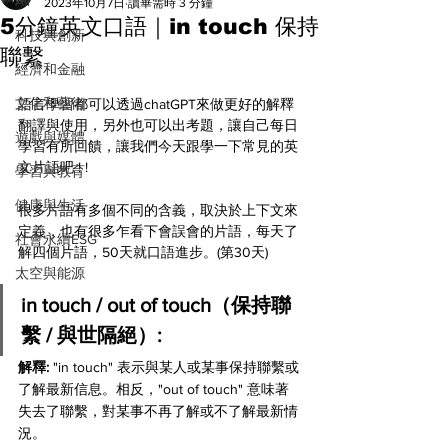
All
2023年10月7日
讀畢需時 3 分鐘
5分鐘英文口語｜in touch 保持
科技與創新
聯繫
經濟和金融
文化和藝術
語言學習都可以透過chatGPT來做更好的解釋
翻譯與使用，另外也可以出考題，讓自己每日
遊戲與媒體
學習有所回饋，讓我們今天跟學一下常見的英
文片語吧 ! ! 
學習與教育
健康與生活
很多片語有多個不同的含義，取決於上下文來
定義，也有很多乍看下會誤會的片語，每天了
社會永續ESG
解四個片語，50天就口語進步。(第30天)
太空與能源
in touch / out of touch（保持聯
繫 / 與世隔絕）:
解釋: 
"in touch" 表示與某人或某事保持聯繫或
了解最新信息。相反，"out of touch" 意味著
失去了聯繫，對某事不再了解或不了解最新情
況。