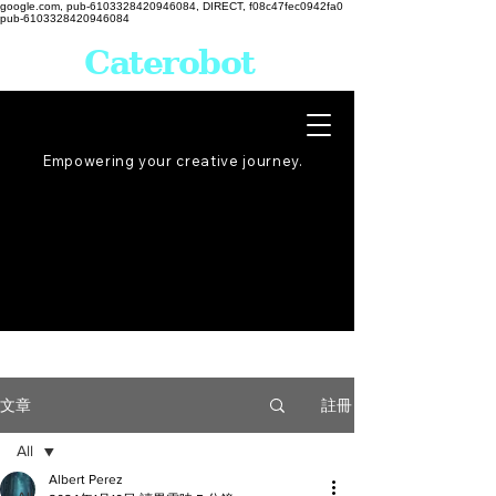
google.com, pub-6103328420946084, DIRECT, f08c47fec0942fa0
pub-6103328420946084
Caterobot
Empowering your creative
journey
.
註冊
文章
All
Albert Perez