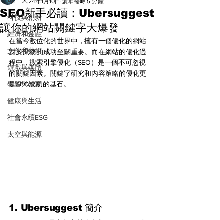
All
2024年1月10日
讀畢需時 5 分鐘
SEO新手必讀：Ubersuggest
科技與創新
讓你的網站關鍵字大爆發
經濟和金融
在當今數位化的世界中，擁有一個優化的網站
文化和藝術
對於業務的成功至關重要。而在網站的優化過
程中，搜索引擎優化（SEO）是一個不可忽視
遊戲與媒體
的關鍵因素。關鍵字研究和內容策略的優化更
學習與教育
是SEO成功的基石。
健康與生活
社會永續ESG
太空與能源
1. Ubersuggest 簡介