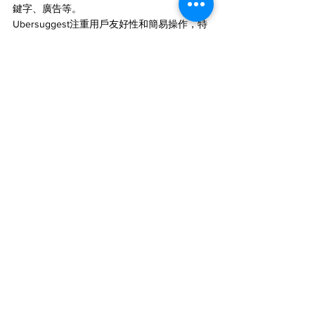
鍵字、廣告等。
Ubersuggest注重用戶友好性和簡易操作，特
別適合初學者。
SEMrush和Ahrefs提供更全面的SEO解決方
案，適合中到高級用戶。
Google Keyword Planner主要面向廣告主，提
供廣告相關的數據。
各工具在功能和價格上有所區別，選擇取決於
用戶的需求和預算。
Ubersuggest是一個強大的SEO工具，對於關
鍵字研究和內容策略的最佳化提供了全方位的
支持。透過深入理解並善用Ubersuggest，你
能夠更好地滿足搜索引擎和用戶的需求，實現
網站的可持續增長。在不斷變化的數字環境
中，持續學習和優化是SEO成功的不二法門。
#Ubersuggest
#SEO新手
#關鍵字研究
#內容
策略
#SEO攻略
#長尾關鍵字
#市場掌握
#SEO
大師
#關鍵字難度
#搜尋引擎寵兒