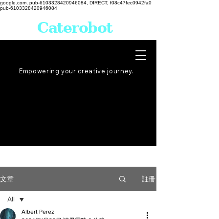
google.com, pub-6103328420946084, DIRECT, f08c47fec0942fa0
pub-6103328420946084
Caterobot
Empowering your creative
journey
.
註冊
文章
All
Albert Perez