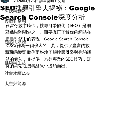
All
2024年1月25日
讀畢需時 6 分鐘
SEO搜尋引擎大揭祕：Google
科技與創新
Search Console深度分析
經濟和金融
在當今數字時代，搜尋引擎優化（SEO）是網
文化和藝術
站成功的關鍵之一。而要真正了解你的網站在
搜尋引擎中的表現，Google Search Console 
遊戲與媒體
(GSC) 作為一個強大的工具，提供了豐富的數
學習與教育
據和信息。助你更好地了解搜尋引擎對你的網
站的看法，並提供一系列專業的SEO技巧，讓
健康與生活
你的網站在搜尋結果中脫穎而出。
社會永續ESG
太空與能源