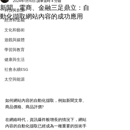
All
2024年1月10日
讀畢需時 4 分鐘
新聞、電商、金融三足鼎立：自
科技與創新
動化擷取網站內容的成功應用
經濟和金融
文化和藝術
遊戲與媒體
學習與教育
健康與生活
社會永續ESG
太空與能源
如何網站內容的自動化擷取，例如新聞文章、
商品價格、商品評價?
在網絡時代，資訊爆炸般增長的情況下，網站
內容的自動化擷取已經成為一種重要的技術手