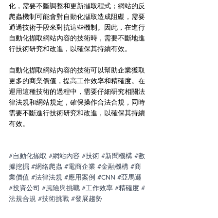
化，需要不斷調整和更新擷取程式；網站的反
爬蟲機制可能會對自動化擷取造成阻礙，需要
通過技術手段來對抗這些機制。因此，在進行
自動化擷取網站內容的技術時，需要不斷地進
行技術研究和改進，以確保其持續有效。
自動化擷取網站內容的技術可以幫助企業獲取
更多的商業價值，提高工作效率和精確度。在
運用這種技術的過程中，需要仔細研究相關法
律法規和網站規定，確保操作合法合規，同時
需要不斷進行技術研究和改進，以確保其持續
有效。
#自動化擷取
#網站內容
#技術
#新聞機構
#數
據挖掘
#網絡爬蟲
#電商企業
#金融機構
#商
業價值
#法律法規
#應用案例
#CNN
#亞馬遜
#投資公司
#風險與挑戰
#工作效率
#精確度
#
法規合規
#技術挑戰
#發展趨勢