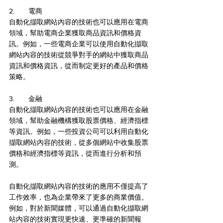
2.       電商
自動化擷取網站內容的技術也可以應用在電商
領域，幫助電商企業獲取商品資訊和價格資
訊。例如，一些電商企業可以使用自動化擷取
網站內容的技術從競爭對手的網站中獲取商品
資訊和價格資訊，從而制定更好的產品和價格
策略。
3.       金融
自動化擷取網站內容的技術也可以應用在金融
領域，幫助金融機構獲取股票價格、經濟指標
等資訊。例如，一些投資公司可以利用自動化
擷取網站內容的技術，從多個網站中收集股票
價格和經濟指標等資訊，從而進行分析和預
測。
自動化擷取網站內容的技術的應用不僅提高了
工作效率，也為企業帶來了更多的商業價值。
例如，對於新聞媒體，可以通過自動化擷取網
站內容的技術實現更快速、更準確的新聞報