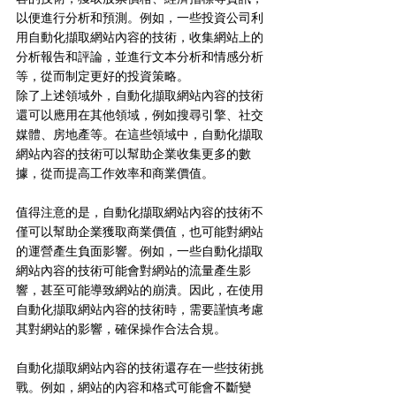
以便進行分析和預測。例如，一些投資公司利
用自動化擷取網站內容的技術，收集網站上的
分析報告和評論，並進行文本分析和情感分析
等，從而制定更好的投資策略。
除了上述領域外，自動化擷取網站內容的技術
還可以應用在其他領域，例如搜尋引擎、社交
媒體、房地產等。在這些領域中，自動化擷取
網站內容的技術可以幫助企業收集更多的數
據，從而提高工作效率和商業價值。
值得注意的是，自動化擷取網站內容的技術不
僅可以幫助企業獲取商業價值，也可能對網站
的運營產生負面影響。例如，一些自動化擷取
網站內容的技術可能會對網站的流量產生影
響，甚至可能導致網站的崩潰。因此，在使用
自動化擷取網站內容的技術時，需要謹慎考慮
其對網站的影響，確保操作合法合規。
自動化擷取網站內容的技術還存在一些技術挑
戰。例如，網站的內容和格式可能會不斷變