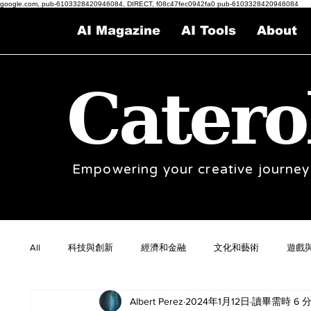
google.com, pub-6103328420946084, DIRECT, f08c47fec0942fa0 pub-6103328420946084
AI Magazine
AI Tools
About
Catero
Empowering your creative journey
All
科技與創新
經濟和金融
文化和藝術
遊戲
Albert Perez
2024年1月12日
讀畢需時 6 