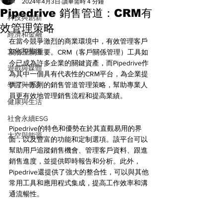
All
2024年4月3日
讀畢需時 4 分鐘
Pipedrive 銷售管道：CRM有
科技與創新
效管理策略
經濟和金融
在當今競爭激烈的商業環境中，有效管理客戶
文化和藝術
關係至關重要。CRM（客戶關係管理）工具如
今已成為許多企業的關鍵資產，而Pipedrive作
遊戲與媒體
為其中一個具有代表性的CRM平台，為企業提
學習與教育
供了一系列的銷售管道管理策略，幫助專業人
員更有效地管理銷售流程和提高業績。
健康與生活
社會永續ESG
Pipedrive的特色和優勢在於其直觀易用的界
太空與能源
面，以及豐富的功能和定制選項。該平台可以
幫助用戶追蹤銷售機會、管理客戶資料、跟進
銷售進度，並提供即時報告和分析。此外，
Pipedrive還提供了強大的整合性，可以與其他
常用工具和應用程式集成，提高工作效率和溝
通流暢性。