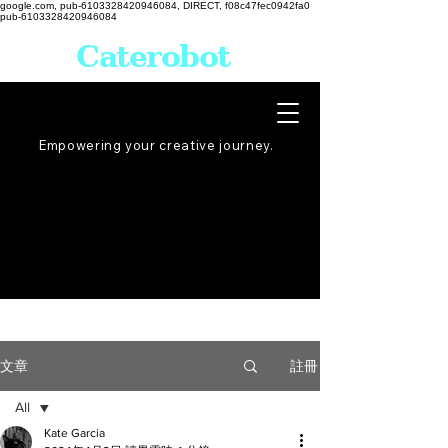
google.com, pub-6103328420946084, DIRECT, f08c47fec0942fa0
pub-6103328420946084
Caterobot
Empowering your creative
journey
.
註冊
文章
All
Kate Garcia