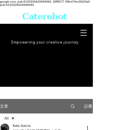
google.com, pub-6103328420946084, DIRECT, f08c47fec0942fa0
pub-6103328420946084
Caterobot
Empowering your creative
journey
.
註冊
文章
All
Kate Garcia