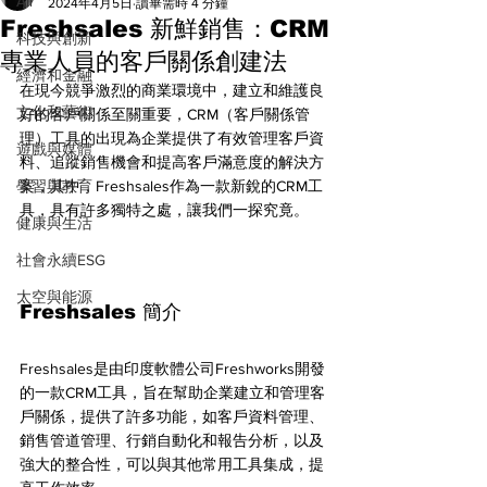
All
2024年4月5日
讀畢需時 4 分鐘
Freshsales 新鮮銷售：CRM
科技與創新
專業人員的客戶關係創建法
經濟和金融
在現今競爭激烈的商業環境中，建立和維護良
文化和藝術
好的客戶關係至關重要，CRM（客戶關係管
理）工具的出現為企業提供了有效管理客戶資
遊戲與媒體
料、追蹤銷售機會和提高客戶滿意度的解決方
學習與教育
案，其中，Freshsales作為一款新銳的CRM工
具，具有許多獨特之處，讓我們一探究竟。
健康與生活
社會永續ESG
太空與能源
Freshsales 簡介
Freshsales是由印度軟體公司Freshworks開發
的一款CRM工具，旨在幫助企業建立和管理客
戶關係，提供了許多功能，如客戶資料管理、
銷售管道管理、行銷自動化和報告分析，以及
強大的整合性，可以與其他常用工具集成，提