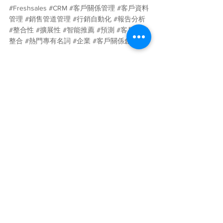
#Freshsales
#CRM
#客戶關係管理
#客戶資料
管理
#銷售管道管理
#行銷自動化
#報告分析
#整合性
#擴展性
#智能推薦
#預測
#客戶支持
整合
#熱門專有名詞
#企業
#客戶關係創建法
Freshsales是一款由Freshworks開發的CRM工
具，旨在幫助企業建立和管理客戶關係，具有
直觀易用的界面、全方位的客戶資料管理功
能、強大的銷售管道管理功能和行銷自動化和
報告分析功能，Freshsales適用於各種規模和
行業的企業，幫助他們建立積極的客戶關係，
提高銷售業績。
freshsales-crm-management-strategy-for-
professionals
工具
CRM
科技與創新
學習與教育