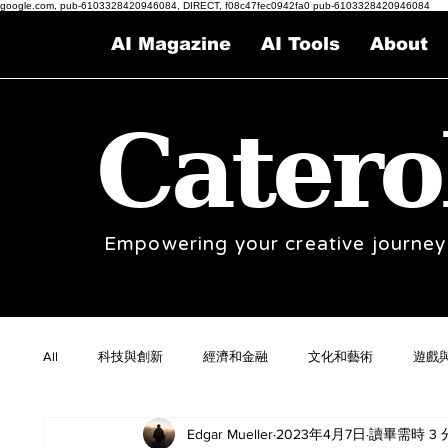
google.com, pub-6103328420946084, DIRECT, f08c47fec0942fa0 pub-6103328420946084
AI Magazine
AI Tools
About
Catero
Empowering your creative journey
All
科技與創新
經濟和金融
文化和藝術
遊戲
Edgar Mueller
2023年4月7日
讀畢需時 3 