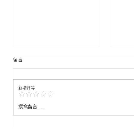
Qwen-VL-Max 視覺理解能
Lovab
留言
力評測：阿里巴巴多模態 AI
全端應
真的追上 GPT-4o 了嗎？
業者真
Qwen-VL-Max 是阿里巴巴旗艦多
Lovab
模態模型，OCR 與文件解析已超
創業者
新增評等
越 GPT-4o，本文全面評測其能
程式。
力。
術債三
用場景
撰寫留言......