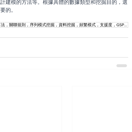
統計建模的方法等。根據具體的數據類型和挖掘目的，選
重要的。
頻繁項集探礦，數據集，最小支援度，Apriori演算法，關聯規則，序列模式挖掘，資料挖掘，頻繁模式，支援度，GSP演算法