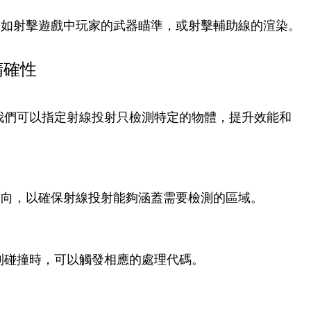
例如射擊遊戲中玩家的武器瞄準，或射擊輔助線的渲染。
精確性
，我們可以指定射線投射只檢測特定的物體，提升效能和
方向，以確保射線投射能夠涵蓋需要檢測的區域。
測到碰撞時，可以觸發相應的處理代碼。