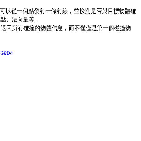
法，我們可以從一個點發射一條射線，並檢測是否與目標物體碰
撞點、法向量等。
t，但它返回所有碰撞的物體信息，而不僅僅是第一個碰撞物
oTG8D4