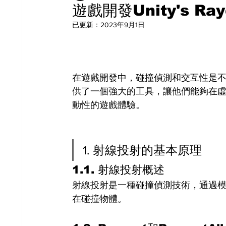
遊戲開發Unity's R
已更新：
2023年9月1日
在遊戲開發中，碰撞偵測和交互性是不可
供了一個強大的工具，讓他們能夠在
動性的遊戲體驗。
1. 射線投射的基本原理
1.1. 射線投射概述
射線投射是一種碰撞偵測技術，通過
在碰撞物體。