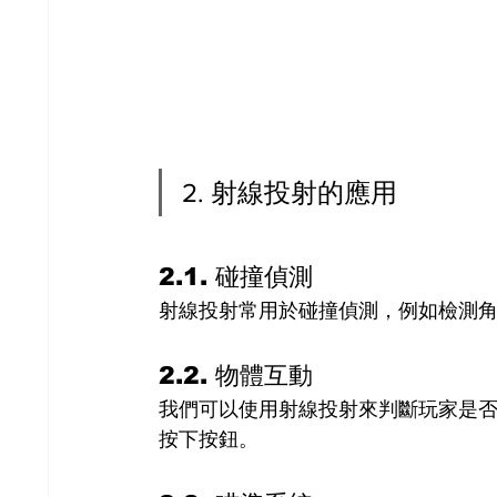
2. 射線投射的應用
2.1. 碰撞偵測
射線投射常用於碰撞偵測，例如檢測
2.2. 物體互動
我們可以使用射線投射來判斷玩家是
按下按鈕。