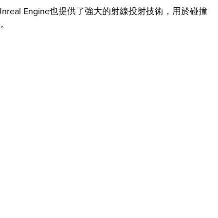
Unreal Engine也提供了強大的射線投射技術，用於碰撞
中。