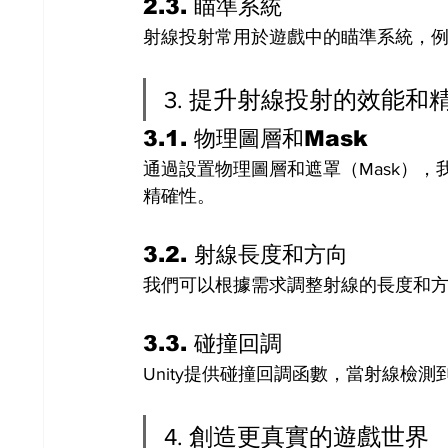
2.3. 瞄準系統
射線投射常用於遊戲中的瞄準系統，
3. 提升射線投射的效能和
3.1. 物理圖層和Mask
通過設置物理圖層和遮罩（Mask）
精確性。
3.2. 射線長度和方向
我們可以根據需求調整射線的長度和
3.3. 碰撞回調
Unity提供碰撞回調函數，當射線檢
4. 創造更真實的遊戲世界