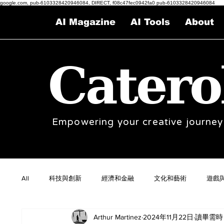
google.com, pub-6103328420946084, DIRECT, f08c47fec0942fa0 pub-6103328420946084
AI Magazine
AI Tools
About
Catero
Empowering your creative journey
All
科技與創新
經濟和金融
文化和藝術
遊戲
Arthur Martinez
2024年11月22日
讀畢需時 