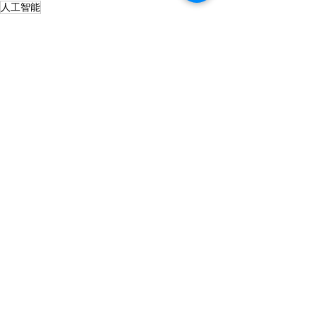
人工智能
科技與創新
經濟和金融
社會永續ESG
查看全部
最新文章