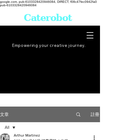
google.com, pub-6103328420946084, DIRECT, f08c47fec0942fa0
pub-6103328420946084
Caterobot
Empowering your creative
journey
.
註冊
文章
All
Arthur Martinez