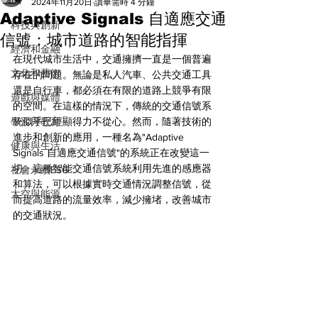
All
2024年11月20日
讀畢需時 4 分鐘
Adaptive Signals 自適應交通
科技與創新
信號：城市道路的智能指揮
經濟和金融
在現代城市生活中，交通擁擠一直是一個普遍
文化和藝術
存在的問題。無論是私人汽車、公共交通工具
還是自行車，都必須在有限的道路上競爭有限
遊戲與媒體
的空間。在這樣的情況下，傳統的交通信號系
學習與教育
統似乎已經顯得力不從心。然而，隨著技術的
進步和創新的應用，一種名為"Adaptive 
健康與生活
Signals 自適應交通信號"的系統正在改變這一
切。這種智能交通信號系統利用先進的感應器
社會永續ESG
和算法，可以根據實時交通情況調整信號，從
太空與能源
而提高道路的流量效率，減少擁堵，改善城市
的交通狀況。