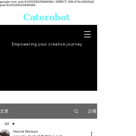
google.com, pub-6103328420946084, DIRECT, f08c47fec0942fa0
pub-6103328420946084
Caterobot
Empowering your creative
journey
.
註冊
文章
All
Henrik Nielsen