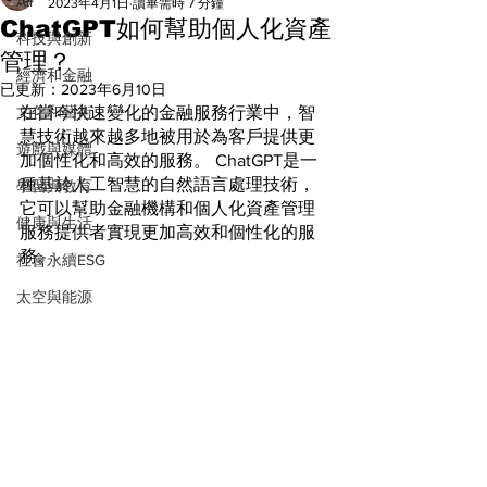
All
2023年4月1日
讀畢需時 7 分鐘
ChatGPT如何幫助個人化資產
科技與創新
管理？
經濟和金融
已更新：
2023年6月10日
文化和藝術
在當今快速變化的金融服務行業中，智
慧技術越來越多地被用於為客戶提供更
遊戲與媒體
加個性化和高效的服務。 ChatGPT是一
種基於人工智慧的自然語言處理技術，
學習與教育
它可以幫助金融機構和個人化資產管理
健康與生活
服務提供者實現更加高效和個性化的服
務。
社會永續ESG
太空與能源