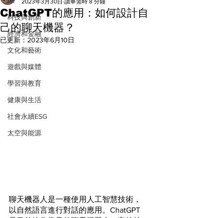
All
2023年3月30日
讀畢需時 8 分鐘
ChatGPT的應用：如何設計自
科技與創新
己的聊天機器？
經濟和金融
已更新：
2023年6月10日
文化和藝術
遊戲與媒體
學習與教育
健康與生活
社會永續ESG
太空與能源
聊天機器人是一種使用人工智慧技術，
以自然語言進行對話的應用。ChatGPT