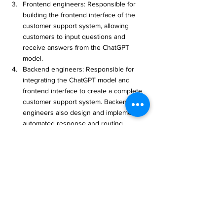
Frontend engineers: Responsible for 
building the frontend interface of the 
customer support system, allowing 
customers to input questions and 
receive answers from the ChatGPT 
model.
Backend engineers: Responsible for 
integrating the ChatGPT model and 
frontend interface to create a complete 
customer support system. Backend 
engineers also design and implement 
automated response and routing 
mechanisms to improve customer 
satisfaction.
Natural Language Processing (NLP) 
experts: Responsible for researching 
and developing natural language 
understanding techniques to enhance 
the accuracy and efficiency of the 
ChatGPT model.