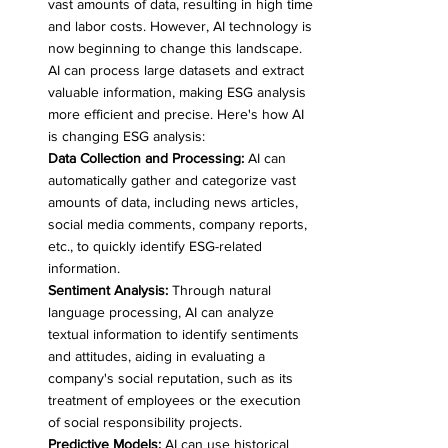
vast amounts of data, resulting in high time 
and labor costs. However, AI technology is 
now beginning to change this landscape. 
AI can process large datasets and extract 
valuable information, making ESG analysis 
more efficient and precise. Here's how AI 
is changing ESG analysis:
Data Collection and Processing:
 AI can 
automatically gather and categorize vast 
amounts of data, including news articles, 
social media comments, company reports, 
etc., to quickly identify ESG-related 
information.
Sentiment Analysis:
 Through natural 
language processing, AI can analyze 
textual information to identify sentiments 
and attitudes, aiding in evaluating a 
company's social reputation, such as its 
treatment of employees or the execution 
of social responsibility projects.
Predictive Models:
 AI can use historical 