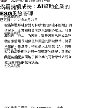
All
2023年9月1日
讀畢需時 5 分鐘
投資持續成長：AI幫助企業的
科技與創新
ESG風險管理
經濟和金融
已更新：
2023年11月27日
文化和藝術
在當今全球社會對可持續性的關注不斷增加的
情況下，企業和投資者越來越關心環境、社會
遊戲與媒體
和治理（ESG）的因素，這些因素已經成為評
估一個公司長期價值和風險的關鍵標準，隨著
學習與教育
科技的不斷進步，特別是人工智慧（AI）的崛
健康與生活
起，ESG分析正經歷一個顯著的轉變，這將使
我們能夠更全面地了解企業的可持續性表現並
社會永續ESG
做出更明智的投資決策。
太空與能源
ESG代表了環境（Environment）、社會