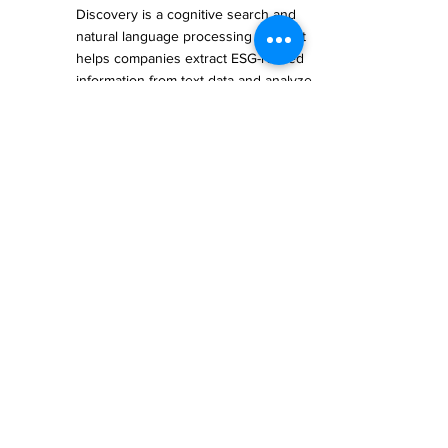
Discovery is a cognitive search and 
natural language processing tool that 
helps companies extract ESG-related 
information from text data and analyze 
it.
Institutional Shareholder Services (ISS):
ISS provides an ESG solution that uses 
AI and data analytics technology to 
assess and monitor a company's ESG 
performance.
These tools and platforms offer varying 
degrees of ESG analysis and data. 
Selection should be based on specific 
needs and budget. To ensure the right tool 
is chosen, it is advisable to thoroughly 
understand their features, data sources, 
reporting capabilities, and alignment with 
investment or business requirements. 
Different regions and industries may have 
different ESG assessment standards, so 