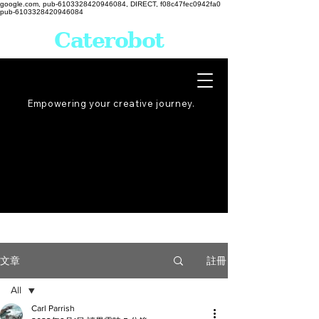
google.com, pub-6103328420946084, DIRECT, f08c47fec0942fa0
pub-6103328420946084
Caterobot
Empowering your creative
journey
.
註冊
文章
All
Carl Parrish