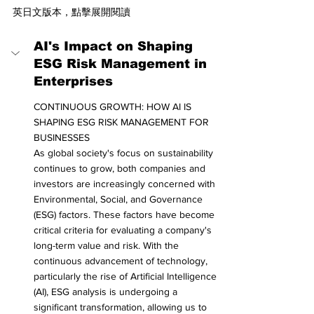
英日文版本，點擊展開閱讀
AI's Impact on Shaping 
ESG Risk Management in 
Enterprises
CONTINUOUS GROWTH: HOW AI IS 
SHAPING ESG RISK MANAGEMENT FOR 
BUSINESSES
As global society's focus on sustainability 
continues to grow, both companies and 
investors are increasingly concerned with 
Environmental, Social, and Governance 
(ESG) factors. These factors have become 
critical criteria for evaluating a company's 
long-term value and risk. With the 
continuous advancement of technology, 
particularly the rise of Artificial Intelligence 
(AI), ESG analysis is undergoing a 
significant transformation, allowing us to 