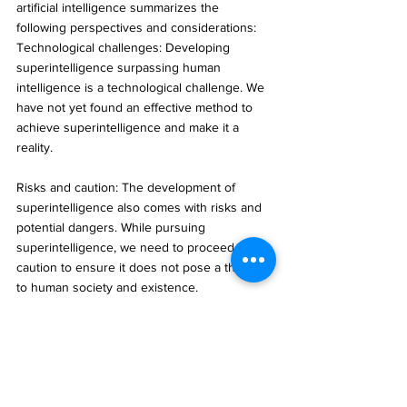
artificial intelligence summarizes the 
following perspectives and considerations:
Technological challenges: Developing 
superintelligence surpassing human 
intelligence is a technological challenge. We 
have not yet found an effective method to 
achieve superintelligence and make it a 
reality.
Risks and caution: The development of 
superintelligence also comes with risks and 
potential dangers. While pursuing 
superintelligence, we need to proceed with 
caution to ensure it does not pose a threat 
to human society and existence.
Our assumptions may be wrong: The Fermi 
Paradox reminds us that our assumptions 
and hypotheses may be incorrect. Perhaps 
we have misconceptions about the abilities 
and emergence of superintelligence, or our 