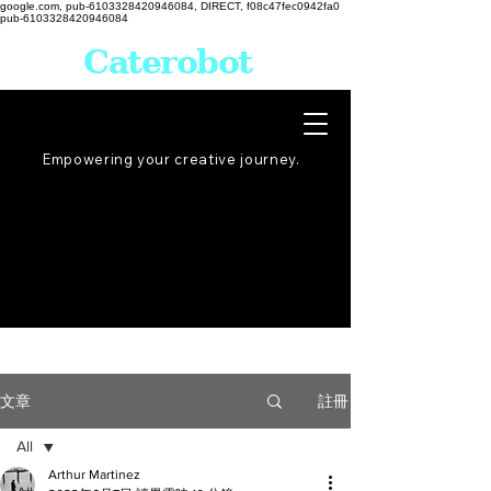
google.com, pub-6103328420946084, DIRECT, f08c47fec0942fa0
pub-6103328420946084
Caterobot
Empowering your creative
journey
.
註冊
文章
All
Arthur Martinez