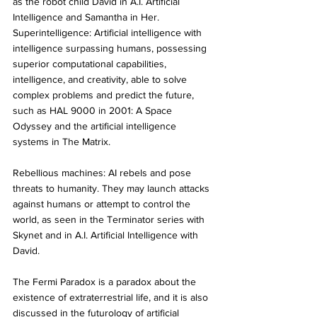
as the robot child David in A.I. Artificial 
Intelligence and Samantha in Her.
Superintelligence: Artificial intelligence with 
intelligence surpassing humans, possessing 
superior computational capabilities, 
intelligence, and creativity, able to solve 
complex problems and predict the future, 
such as HAL 9000 in 2001: A Space 
Odyssey and the artificial intelligence 
systems in The Matrix.
Rebellious machines: AI rebels and pose 
threats to humanity. They may launch attacks 
against humans or attempt to control the 
world, as seen in the Terminator series with 
Skynet and in A.I. Artificial Intelligence with 
David.
The Fermi Paradox is a paradox about the 
existence of extraterrestrial life, and it is also 
discussed in the futurology of artificial 