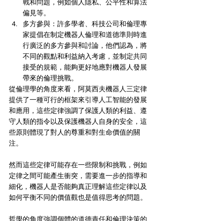
戰和問題，例如個人隱私、公平性和算法
偏見等。
多方參與：許多學者、科技公司和倫理專
家提倡在制定機器人倫理和道德準則時進
行廣泛的多方參與和討論，他們認為，將
不同的觀點和利益納入考慮，並制定共同
接受的規範，能夠更好地應對機器人發展
帶來的倫理挑戰。
從倫理學的角度來看，阿莫西夫機器人三定律
提供了一種可行的框架來引導人工智能的發展
和應用，這些定律強調了保護人類的利益、遵
守人類的指令以及保護機器人自身的安全，這
些原則體現了對人的尊重和對生命價值的關
注。
然而這些定律可能存在一些限制和挑戰，例如
定律之間可能產生衝突，需要進一步的指導和
細化，機器人是否能夠真正理解這些定律以及
如何平衡不同的價值觀也是值得思考的問題。
哲學的角度強調個體的道德責任和倫理決策的