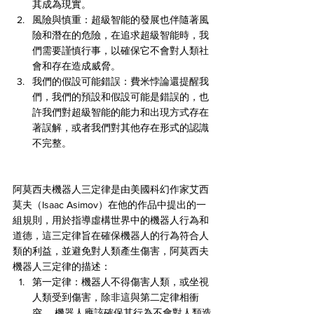
其成為現實。
風險與慎重：超級智能的發展也伴隨著風
險和潛在的危險，在追求超級智能時，我
們需要謹慎行事，以確保它不會對人類社
會和存在造成威脅。
我們的假設可能錯誤：費米悖論還提醒我
們，我們的預設和假設可能是錯誤的，也
許我們對超級智能的能力和出現方式存在
著誤解，或者我們對其他存在形式的認識
不完整。
阿莫西夫機器人三定律是由美國科幻作家艾西
莫夫（Isaac Asimov）在他的作品中提出的一
組規則，用於指導虛構世界中的機器人行為和
道德，這三定律旨在確保機器人的行為符合人
類的利益，並避免對人類產生傷害，阿莫西夫
機器人三定律的描述：
第一定律：機器人不得傷害人類，或坐視
人類受到傷害，除非這與第二定律相衝
突。 機器人應該確保其行為不會對人類造