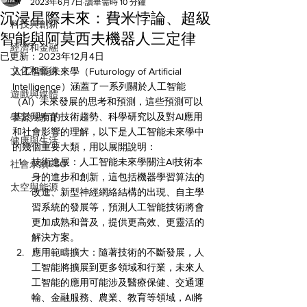
All
2023年6月7日
讀畢需時 10 分鐘
沉浸星際未來：費米悖論、超級
科技與創新
智能與阿莫西夫機器人三定律
經濟和金融
已更新：
2023年12月4日
文化和藝術
人工智能未來學（Futurology of Artificial 
Intelligence）涵蓋了一系列關於人工智能
遊戲與媒體
（AI）未來發展的思考和預測，這些預測可以
基於現有的技術趨勢、科學研究以及對AI應用
學習與教育
和社會影響的理解，以下是人工智能未來學中
健康與生活
的幾個重要大類，用以展開說明：
技術進展：人工智能未來學關注AI技術本
社會永續ESG
身的進步和創新，這包括機器學習算法的
太空與能源
改進、新型神經網絡結構的出現、自主學
習系統的發展等，預測人工智能技術將會
更加成熟和普及，提供更高效、更靈活的
解決方案。
應用範疇擴大：隨著技術的不斷發展，人
工智能將擴展到更多領域和行業，未來人
工智能的應用可能涉及醫療保健、交通運
輸、金融服務、農業、教育等領域，AI將