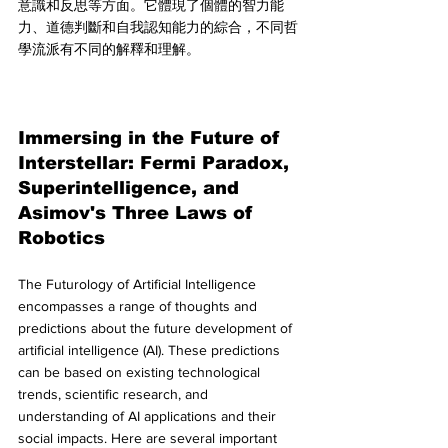
意識和反思等方面。它體現了個體的智力能
力、道德判斷和自我認知能力的綜合，不同哲
學流派有不同的解釋和理解。
Immersing in the Future of 
Interstellar: Fermi Paradox, 
Superintelligence, and 
Asimov's Three Laws of 
Robotics
The Futurology of Artificial Intelligence 
encompasses a range of thoughts and 
predictions about the future development of 
artificial intelligence (AI). These predictions 
can be based on existing technological 
trends, scientific research, and 
understanding of AI applications and their 
social impacts. Here are several important 