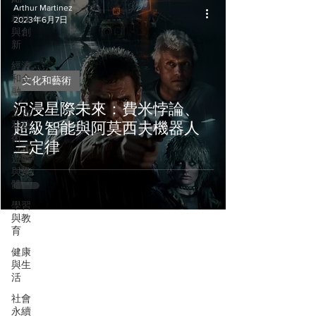
Arthur Martinez
科技
2023年6月7日
與創
新
經濟
和金
文化和藝術
融
沉浸星際未來：費米悖論、
文化
和藝
超級智能與阿莫西夫機器人
術
三定律
遊戲
與媒
體
學習
與教
育
健康
與生
活
社會
永續