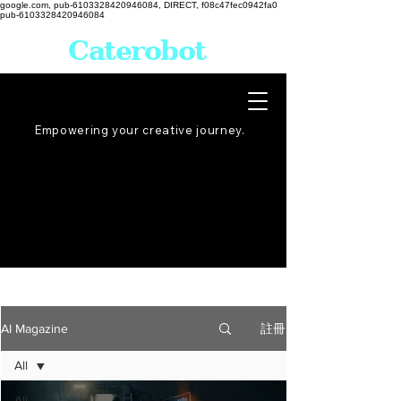
google.com, pub-6103328420946084, DIRECT, f08c47fec0942fa0
pub-6103328420946084
Caterobot
Empowering your creative
journey
.
註冊
AI Magazine
All
All