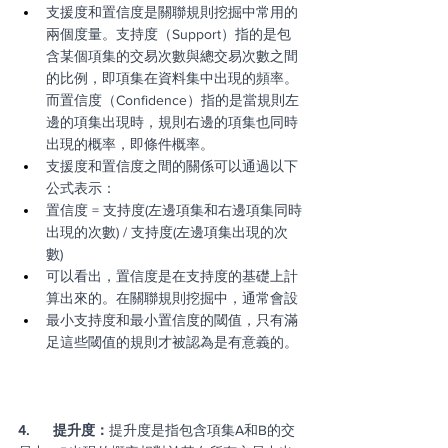
支援度和置信度是關聯規則挖掘中常用的
兩個度量。支持度（Support）指的是包
含某個項集的交易次數與總交易次數之間
的比例，即項集在資料集中出現的頻率。
而置信度（Confidence）指的是當規則左
邊的項集出現時，規則右邊的項集也同時
出現的概率，即條件概率。
支援度和置信度之間的關係可以通過以下
公式表示：
置信度 = 支持度(左邊項集和右邊項集同時
出現的次數) / 支持度(左邊項集出現的次
數)
可以看出，置信度是在支持度的基礎上計
算出來的。在關聯規則挖掘中，通常會設
最小支持度和最小置信度的閾值，只有滿
足這些閾值的規則才被認為是有意義的。
4.      提升度：
提升度是指包含項集A和B的交