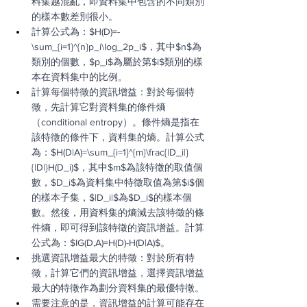
料集越混亂，即資料集中包含的不同類別
的樣本數差別很小。
計算公式為：$H(D)=-
\sum_{i=1}^{n}p_i\log_2p_i$，其中$n$為
類別的個數，$p_i$為屬於第$i$類別的樣
本在資料集中的比例。
計算每個特徵的資訊增益：對於每個特
徵，先計算它對資料集的條件熵
（conditional entropy）。條件熵是指在
該特徵的條件下，資料集的熵。計算公式
為：$H(D|A)=\sum_{i=1}^{m}\frac{|D_i|}
{|D|}H(D_i)$，其中$m$為該特徵的取值個
數，$D_i$為資料集中特徵取值為第$i$個
的樣本子集，$|D_i|$為$D_i$的樣本個
數。然後，用資料集的熵減去該特徵的條
件熵，即可得到該特徵的資訊增益。計算
公式為：$IG(D,A)=H(D)-H(D|A)$。
挑選資訊增益最大的特徵：對於所有特
徵，計算它們的資訊增益，選擇資訊增益
最大的特徵作為劃分資料集的最優特徵。
需要注意的是，資訊增益的計算可能存在