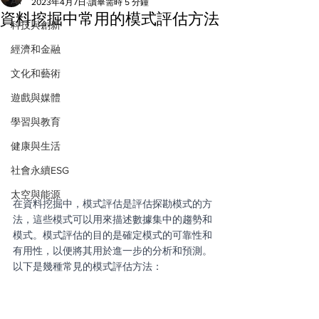
All
2023年4月7日
讀畢需時 5 分鐘
資料挖掘中常用的模式評估方法
科技與創新
經濟和金融
文化和藝術
遊戲與媒體
學習與教育
健康與生活
社會永續ESG
太空與能源
在資料挖掘中，模式評估是評估探勘模式的方
法，這些模式可以用來描述數據集中的趨勢和
模式。模式評估的目的是確定模式的可靠性和
有用性，以便將其用於進一步的分析和預測。
以下是幾種常見的模式評估方法：