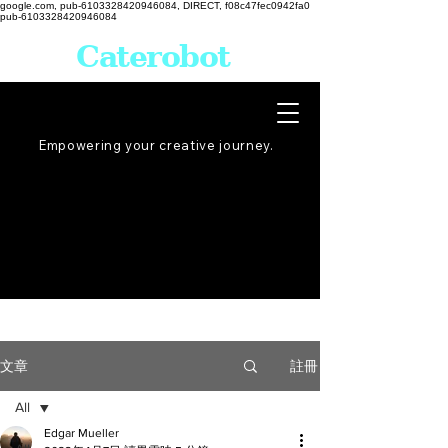
google.com, pub-6103328420946084, DIRECT, f08c47fec0942fa0
pub-6103328420946084
Caterobot
Empowering your creative
journey
.
註冊
文章
All
Edgar Mueller