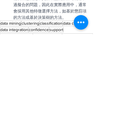
過擬合的問題，因此在實際應用中，通常
會採用其他特徵選擇方法，如基於懲罰項
的方法或基於決策樹的方法。
data mining
clustering
classification
data cleaning
data integration
confidence
support
pattern evaluation
information gain
association rules
decision trees
chi-square test
lift
feature selection
data preprocessing
科技與創新
學習與教育
查看全部
最新文章