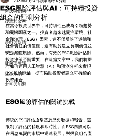
All
2023年11月14日
讀畢需時 4 分鐘
ESG風險評估與AI：可持續投資
科技與創新
組合的預測分析
經濟和金融
在當今投資世界中，可持續性已成為引領趨勢
文化和藝術
的關鍵因素之一。投資者越來越關注環境、社
會和治理（ESG）因素，這不僅反映了道德和
遊戲與媒體
社會責任的價值觀，還有助於建立長期價值並
學習與教育
減少潛在風險。然而，有效的ESG風險評估對
投資決策至關重要。在這篇文章中，我們將探
健康與生活
討如何運用人工智慧（AI）和預測分析來實現
ESG風險評估，從而協助投資者建立可持續的
社會永續ESG
投資組合。
太空與能源
ESG風險評估的關鍵挑戰
傳統的ESG評估通常基於歷史數據和報告，這
限制了評估的精度和即時性。而ESG風險可以
在瞬息萬變的市場中迅速發展，對投資組合產