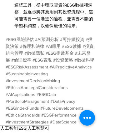
這些工具，從中獲取寶貴的ESG數據和洞
察，並逐步將其應用到其投資流程中。這
可能需要一個漸進的過程，並需要不斷的
學習和調整，以確保最佳的結果。
#ESG風險評估
#AI預測分析
#可持續投資
#投
資決策
#倫理和法律
#AI應用
#ESG數據
#投資
組合管理
#數據隱私
#ESG指數基金
#未來發
展
#倫理標準
#ESG表現
#投資策略
#數據科學
#ESGRiskAssessment
#AIPredictiveAnalytics
#SustainableInvesting
#InvestmentDecisionMaking
#EthicalAndLegalConsiderations
#AIApplications
#ESGData
#PortfolioManagement
#DataPrivacy
#ESGIndexFunds
#FutureDevelopments
#EthicalStandards
#ESGPerformance
#InvestmentStrategies
#DataScience
人工智能
ESG
人工智慧AI
社會永續ESG