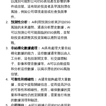
以識別可能對公司ESG表現產生影響的事
件或信號。這有助於投資者及早識別潛在
風險，例如公司環境違規或社會負面事
件。
預測性分析：
 AI利用預測分析來評估ESG
風險的未來趨勢。通過分析歷史數據，AI
可以預測公司可能面臨的ESG挑戰，並幫
助投資者調整其投資策略以應對這些挑
戰。
非結構化數據處理：
 AI具有處理大量非結
構化數據的能力，這些數據通常難以由人
工分析。這包括新聞文章、社交媒體帖
子、影像和聲音數據等。AI可以自動提取
和分析這些數據，以揭示潛在的ESG風險
信號。
可靠性和精確性：
 AI通常能夠處理大量數
據，並從中提取關鍵信息，從而提高評估
的可靠性和精確性。然而，確保數據的質
量和準確性仍然至關重要，需要進行有效
的數據清理和驗證。
公司評估：
 AI可以根據公司的ESG表現和