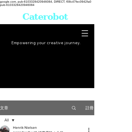
google.com, pub-6103328420946084, DIRECT, f08c47fec0942fa0
pub-6103328420946084
Caterobot
Empowering your creative
journey
.
註冊
文章
All
Henrik Nielsen