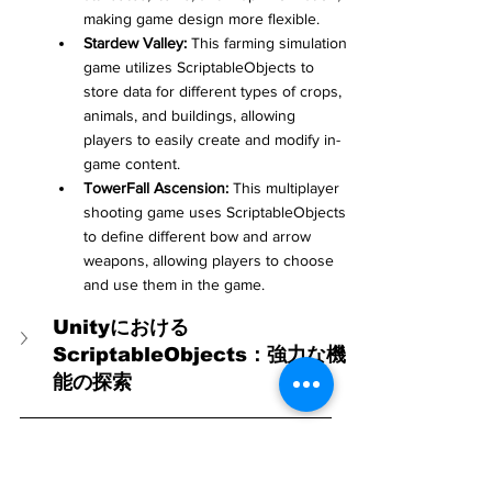
making game design more flexible.
Stardew Valley:
 This farming simulation 
game utilizes ScriptableObjects to 
store data for different types of crops, 
animals, and buildings, allowing 
players to easily create and modify in-
game content.
TowerFall Ascension:
 This multiplayer 
shooting game uses ScriptableObjects 
to define different bow and arrow 
weapons, allowing players to choose 
and use them in the game.
Unityにおける
ScriptableObjects：強力な機
能の探索
#遊戲開發
#ScriptableObjects
#數據管理
#代
碼組織
#編輯器拓展
#遊戲設計
#Unity