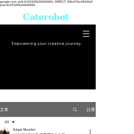
google.com, pub-6103328420946084, DIRECT, f08c47fec0942fa0
pub-6103328420946084
Caterobot
Empowering your creative
journey
.
註冊
文章
All
Edgar Mueller