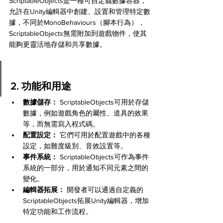
ScriptableObjects是一種可自定義數據容器，
允許在Unity編輯器中創建、設置和管理特定數
據，不同於MonoBehaviours（腳本行為），
ScriptableObjects無需附加到遊戲物件，使其
能夠更靈活地存儲和共享數據。
2. 功能和用途
數據儲存：
 ScriptableObjects可用於存儲
數據，例如遊戲角色的屬性、道具的效果
等，而無需寫入程式碼。
配置設定：
 它們可用於配置遊戲中的各種
設定，如難度級別、音效設置等。
事件系統：
 ScriptableObjects可作為事件
系統的一部分，用於通知不同元素之間的
變化。
編輯器拓展：
 開發者可以通過自定義的
ScriptableObjects拓展Unity編輯器，增加
特定功能和工作流程。