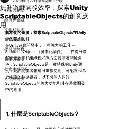
All
2023年8月22日
讀畢需時 3 分鐘
提升遊戲開發效率：探索Unity
科技與創新
ScriptableObjects的創意應
經濟和金融
用
文化和藝術
腳本化的奇蹟：探索ScriptableObjects在Unity
中的強大功能
遊戲與媒體
在Unity遊戲開發中，一項強大的工具 — 
學習與教育
ScriptableObjects（腳本化物件） — 在提升遊
戲開發效率和組織程式碼方面扮演著關鍵角
健康與生活
色，ScriptableObjects是一種特殊的Unity類
社會永續ESG
別，允許開發者創建可重複使用、可配置和易
於維護的數據容器，以下將深入探討
太空與能源
ScriptableObjects的強大功能和其在遊戲開發
中的應用。
1. 什麼是ScriptableObjects？