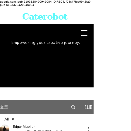
google.com, pub-6103328420946084, DIRECT, f08c47fec0942fa0
pub-6103328420946084
Caterobot
Empowering your creative
journey
.
註冊
文章
All
Edgar Mueller