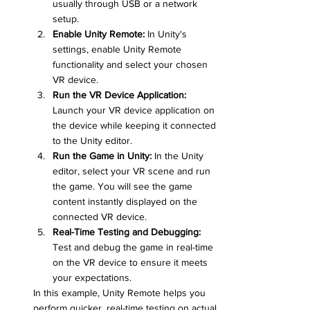
usually through USB or a network 
setup.
Enable Unity Remote:
 In Unity's 
settings, enable Unity Remote 
functionality and select your chosen 
VR device.
Run the VR Device Application:
Launch your VR device application on 
the device while keeping it connected 
to the Unity editor.
Run the Game in Unity:
 In the Unity 
editor, select your VR scene and run 
the game. You will see the game 
content instantly displayed on the 
connected VR device.
Real-Time Testing and Debugging:
Test and debug the game in real-time 
on the VR device to ensure it meets 
your expectations.
In this example, Unity Remote helps you 
perform quicker, real-time testing on actual 