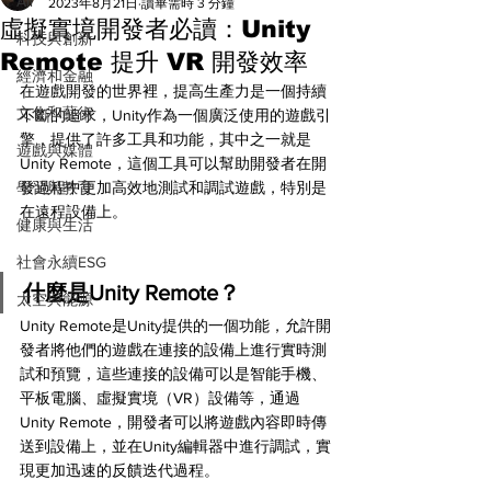
All
2023年8月21日
讀畢需時 3 分鐘
虛擬實境開發者必讀：Unity
科技與創新
Remote 提升 VR 開發效率
經濟和金融
在遊戲開發的世界裡，提高生產力是一個持續
文化和藝術
不斷的追求，Unity作為一個廣泛使用的遊戲引
擎，提供了許多工具和功能，其中之一就是
遊戲與媒體
Unity Remote，這個工具可以幫助開發者在開
學習與教育
發過程中更加高效地測試和調試遊戲，特別是
在遠程設備上。
健康與生活
社會永續ESG
什麼是Unity Remote？
太空與能源
Unity Remote是Unity提供的一個功能，允許開
發者將他們的遊戲在連接的設備上進行實時測
試和預覽，這些連接的設備可以是智能手機、
平板電腦、虛擬實境（VR）設備等，通過
Unity Remote，開發者可以將遊戲內容即時傳
送到設備上，並在Unity編輯器中進行調試，實
現更加迅速的反饋迭代過程。