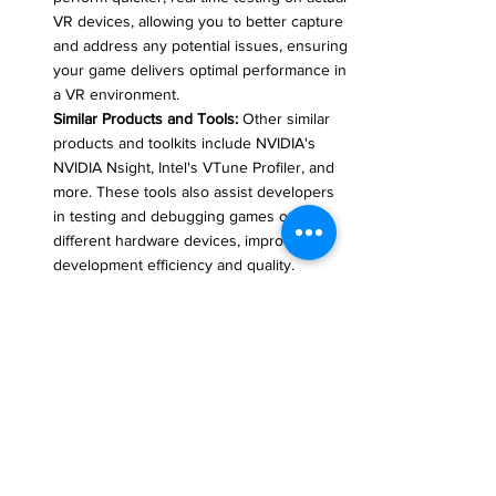
VR devices, allowing you to better capture 
and address any potential issues, ensuring 
your game delivers optimal performance in 
a VR environment.
Similar Products and Tools:
 Other similar 
products and toolkits include NVIDIA's 
NVIDIA Nsight, Intel's VTune Profiler, and 
more. These tools also assist developers 
in testing and debugging games on 
different hardware devices, improving 
development efficiency and quality.
タイトル: VR開発の効率向上：
Unity Remoteを活用するVR開
発者必読
#ゲーム開発
#協力創作
#チーム協力
#バー
ジョンコントロール
#マージコンフリクト
#