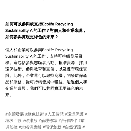
如何可以參與或支持Ecolife Recycling 
Sustainability AI的工作？對個人和企業來說，
如何參與實現更綠色的未來？
個人和企業可以參與Ecolife Recycling 
Sustainability AI的工作，支持可持續發展目
標。這包括參與志願者活動、捐贈資源、採用
環保技術、參與教育和宣傳，以及遵守環保實
踐。此外，企業還可以尋找商機，開發環保產
品和服務，從可持續發展中獲益。透過個人和
企業的參與，我們可以共同實現更綠色的未
來。
#永續發展
#綠色技術
#人工智慧
#環境保護
#
垃圾回收
#碳排放
#倫理標準
#合作夥伴
#環
境監控
#永續供應鏈
#環保創新
#自然保護
#