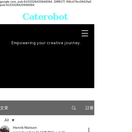
google.com, pub-6103328420946084, DIRECT, f08c47fec0942fa0
pub-6103328420946084
Caterobot
Empowering your creative
journey
.
註冊
文章
All
Henrik Nielsen