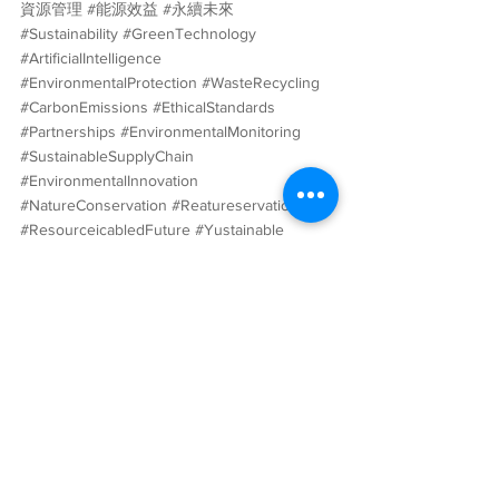
資源管理
#能源效益
#永續未來
#Sustainability
#GreenTechnology
#ArtificialIntelligence
#EnvironmentalProtection
#WasteRecycling
#CarbonEmissions
#EthicalStandards
#Partnerships
#EnvironmentalMonitoring
#SustainableSupplyChain
#EnvironmentalInnovation
#NatureConservation
#Reatureservation
#ResourceicabledFuture
#Yustainable
#Nature
#Nature
人工智能
ESG
社會永續ESG
科技與創新
經濟和金融