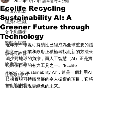
All
2023年10月29日
讀畢需時 4 分鐘
Ecolife Recycling
科技與創新
Sustainability AI: A
經濟和金融
Greener Future through
文化和藝術
Technology
遊戲與媒體
近年來，環境可持續性已經成為全球重要的議
題之一。企業和政府正積極尋找創新的方法來
學習與教育
減少對地球的負擔，而人工智慧（AI）正是實
健康與生活
現環保目標的有力工具之一。"Ecolife 
Recycling Sustainability AI"，這是一個利用AI
社會永續ESG
技術實現可持續發展的令人振奮的項目，它將
太空與能源
幫助我們實現更綠色的未來。