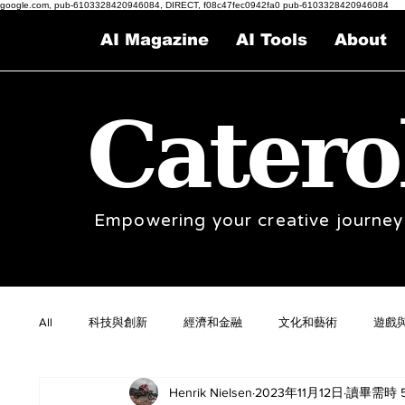
google.com, pub-6103328420946084, DIRECT, f08c47fec0942fa0 pub-6103328420946084
AI Magazine
AI Tools
About
Catero
Empowering your creative journey
All
科技與創新
經濟和金融
文化和藝術
遊戲
Henrik Nielsen
2023年11月12日
讀畢需時 