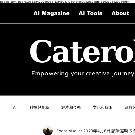
google.com, pub-6103328420946084, DIRECT, f08c47fec0942fa0 pub-6103328420946084
AI Magazine
AI Tools
About
Catero
Empowering your creative journey
All
科技與創新
經濟和金融
文化和藝術
遊戲
Edgar Mueller
2023年4月8日
讀畢需時 5 