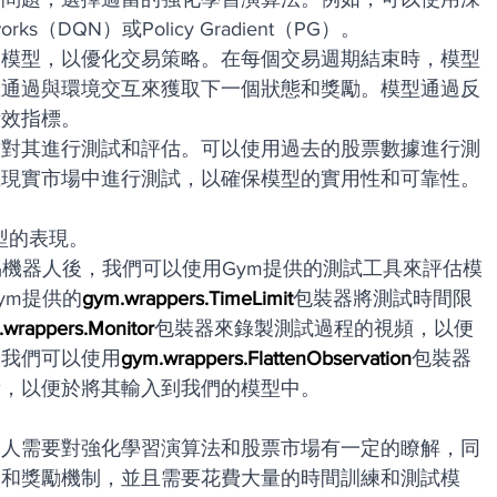
ks（DQN）或Policy Gradient（PG）。
練模型，以優化交易策略。在每個交易週期結束時，模型
並通過與環境交互來獲取下一個狀態和獎勵。模型通過反
績效指標。
，對其進行測試和評估。可以使用過去的股票數據進行測
在現實市場中進行測試，以確保模型的實用性和可靠性。
型的表現。
易機器人後，我們可以使用Gym提供的測試工具來評估模
ym提供的
gym.wrappers.TimeLimit
包裝器將測試時間限
wrappers.Monitor
包裝器來錄製測試過程的視頻，以便
，我們可以使用
gym.wrappers.FlattenObservation
包裝器
量，以便於將其輸入到我們的模型中。
器人需要對強化學習演算法和股票市場有一定的瞭解，同
間和獎勵機制，並且需要花費大量的時間訓練和測試模