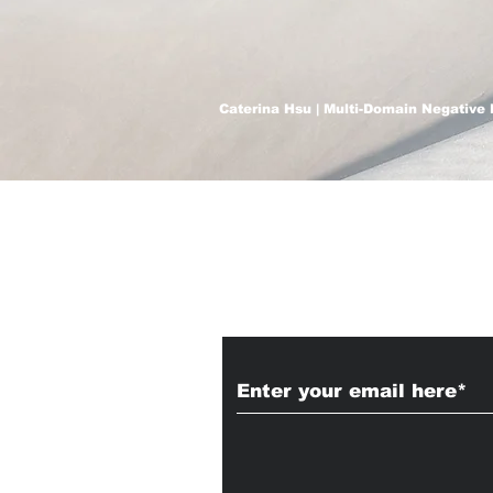
Caterina Hsu | Multi-Domain Negative 
Subscribe to Our