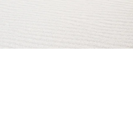
AI Magazine
AI Tools
About
Index