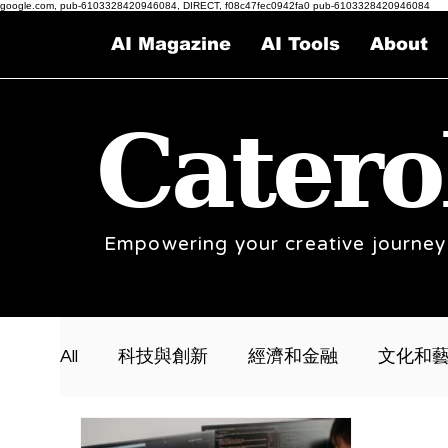
google.com, pub-6103328420946084, DIRECT, f08c47fec0942fa0 pub-6103328420946084
AI Magazine
AI Tools
About
Catero
Empowering your creative journey
All
科技與創新
經濟和金融
文化和