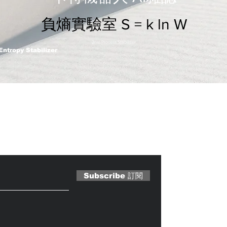
負熵實驗室 S = k ln W
2nm Process Stabilizer
Entropy Stabilizer
 Magazine 訂閱文章
Subscribe 訂閱