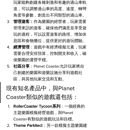
玩家能夠創建各種刺激和有趣的過山車軌
道，可以調整過山車的高度、速度、轉彎
角度等參數，創造出不同類型的過山車。
管理遊客：
作為樂園的經營者，玩家需要
管理來訪的遊客，確保他們滿意並享受遊
玩的過程，可以設置遊客的路徑、增加休
息區和食物攤位，提供更好的遊玩體驗。
經濟管理
：遊戲中有經濟模擬元素，玩家
需要合理安排預算，控制開支和收入，確
保樂園的運營平穩。
社區分享
：Planet Coaster允許玩家將自
己創建的樂園和遊樂設施分享到遊戲社
區，與其他玩家交流和互動。
現有知名產品中，與Planet 
Coaster類似的遊戲還包括：
RollerCoaster Tycoon系列
：一個經典的
主題樂園模擬經營遊戲，與Planet 
Coaster有類似的遊戲玩法和目標。
Theme Parkitect
：另一款模擬主題樂園建