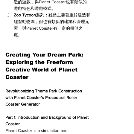
造的遊戲，與Planet Coaster也有類似的
遊戲特色和遊戲模式。
Zoo Tycoon系列：
雖然主要著重於建造和
經營動物園，但也有類似的建築和管理元
素，與Planet Coaster有一定的相似之
處。
Creating Your Dream Park: 
Exploring the Freeform 
Creative World of Planet 
Coaster
Revolutionizing Theme Park Construction 
with Planet Coaster's Procedural Roller 
Coaster Generator
Part 1: Introduction and Background of Planet 
Coaster
Planet Coaster is a simulation and 