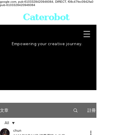
google.com, pub-6103328420946084, DIRECT, f08c47fec0942fa0
pub-6103328420946084
Caterobot
Empowering your creative
journey
.
註冊
文章
All
chun