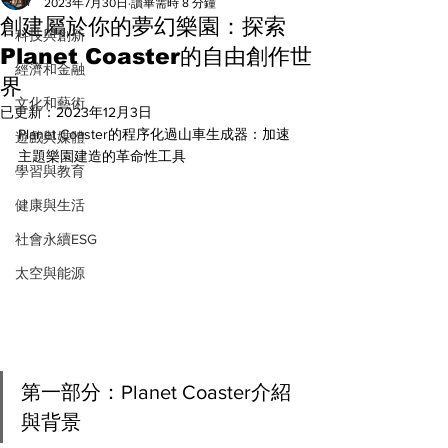
All
2023年7月30日
讀畢需時 8 分鐘
創建屬於你的夢幻樂園：探索
科技與創新
Planet Coaster的自由創作世
經濟和金融
界
文化和藝術
已更新：
2023年12月3日
Planet Coaster的程序化過山車生成器：加速
遊戲與媒體
主題樂園建造的革命性工具
學習與教育
健康與生活
社會永續ESG
太空與能源
第一部分：Planet Coaster介紹
與背景