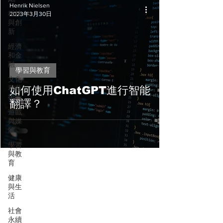
Henrik Nielsen
科技
2023年3月30日
與創
新
經濟
和金
融
學習與教育
文化
和藝
如何使用ChatGPT進行智能
術
翻譯？
遊戲
與媒
體
學習
與教
育
健康
與生
活
社會
永續