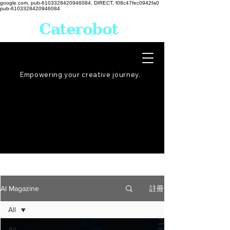
google.com, pub-6103328420946084, DIRECT, f08c47fec0942fa0
pub-6103328420946084
Caterobot
Empowering your creative
journey
.
註冊
AI Magazine
All
All