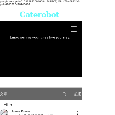
google.com, pub-6103328420946084, DIRECT, f08c47fec0942fa0
pub-6103328420946084
Caterobot
Empowering your creative
journey
.
註冊
文章
All
James Ramos