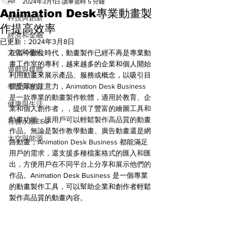
All
2024年3月1日
讀畢需時 5 分鐘
Animation Desk專業動畫製
科技與創新
作提高效率
經濟和金融
已更新：
2024年3月8日
文化和藝術
在當今數位時代，動畫製作已經不再是專業動
畫工作室的專利，越來越多的企業和個人開始
遊戲與媒體
利用動畫來展示產品、服務或概念，以吸引目
標受眾的注意力，
Animation Desk Business 
學習與教育
是一款專業的動畫製作軟體，適用於教育、企
健康與生活
業和個人創作者
，，
提供了豐富的繪圖工具和
動畫功能，讓用戶可以輕鬆製作高品質的動畫
社會永續ESG
作品。無論是製作教學動畫、廣告動畫還是網
太空與能源
路動畫，Animation Desk Business 都能滿足
用戶的需求，還支援多種檔案格式的匯入和匯
出，方便用戶在不同平台上分享和展示他們的
作品。
Animation Desk Business 是一個專業
的動畫製作工具，可以幫助企業和創作者輕鬆
製作高品質的動畫內容。