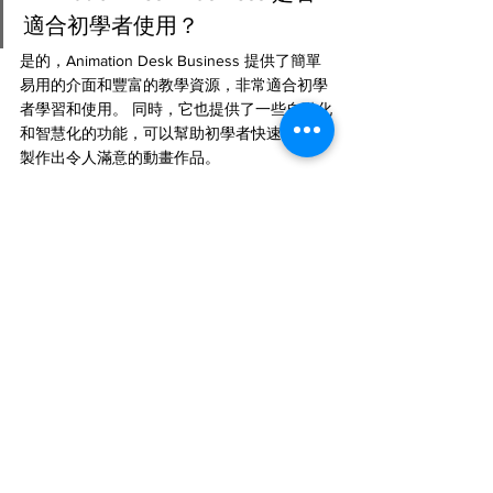
適合初學者使用？
是的，Animation Desk Business 提供了簡單
易用的介面和豐富的教學資源，非常適合初學
者學習和使用。 同時，它也提供了一些自動化
和智慧化的功能，可以幫助初學者快速上手並
製作出令人滿意的動畫作品。
#教育者
/教師#動畫師#視覺設計師#廣告製作
人#獨立動畫製作人#影片製作人#動畫導演#平
面設計師#遊戲開發者#兒童教育專家#多媒體
設計師#行銷專員#素材製作人#藝術教育者#音
樂影片製作人
Animation-Desk-Business-Professional-
Animation-Production-Techniques-for-
Efficiency-and-Creative-Challenges
人工智能
設計工具
科技與創新