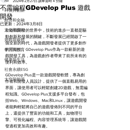
All
2024年2月27日
讀畢需時 4 分鐘
不需編程GDevelop Plus 遊戲
科技與創新
開發
經濟和金融
已更新：
2024年3月8日
文化和藝術
在遊戲開發的世界中，技術的進步一直都是驅
動創新和發展的關鍵，不斷發展已經開啟了一
遊戲與媒體
個全新的時代，為遊戲開發者提供了更多創作
的可能性，GDevelop Plus作為一款嶄新的遊
學習與教育
戲開發工具，為遊戲創作者帶來了前所未有的
健康與生活
便利和效率。
社會永續ESG
GDevelop Plus是一款遊戲開發軟體，專為創
太空與能源
作者和開發人員設計，提供了一個直觀易用的
界面，讓使用者可以輕鬆創建2D遊戲，無需編
程知識。GDevelop Plus支援多平台發布，包
括Web、Windows、Mac和Linux，讓遊戲開發
者能夠輕鬆將自己的遊戲發佈到不同的平台
上，還提供了豐富的功能和工具，如物理引
擎、可視化編程、內容管理系統等，讓遊戲開
發過程更加高效和有趣。