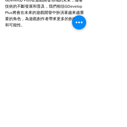
GDevelop Plus在遊戲開發領域的未來，隨著
技術的不斷發展和普及，我們相信GDevelop 
Plus將會在未來的遊戲開發中扮演著越來越重
要的角色，為遊戲創作者帶來更多的創作機會
和可能性。
#Caterobot
#遊戲開發者
#遊戲設計師
#遊戲
程式設計師
#遊戲美術設計師
#遊戲動畫師
#
遊戲關卡設計師
#遊戲音效設計師
#遊戲測試
員
#獨立遊戲開發者
#遊戲教育者
#遊戲策劃
師
#遊戲技術藝術家
#遊戲研究人員
#遊戲社
區經理
#遊戲行銷專員
GDevelop-Plus-Game-Development-
Revolution-Technology-Game-Creators
設計工具
科技與創新
遊戲與媒體