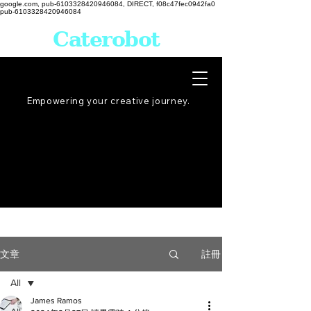
google.com, pub-6103328420946084, DIRECT, f08c47fec0942fa0
pub-6103328420946084
Caterobot
Empowering your creative
journey
.
註冊
文章
All
James Ramos