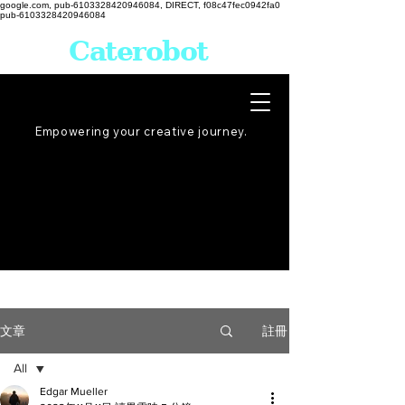
google.com, pub-6103328420946084, DIRECT, f08c47fec0942fa0
pub-6103328420946084
Caterobot
Empowering your creative
journey
.
註冊
文章
All
Edgar Mueller