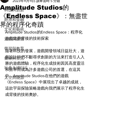
All
2023年11月11日
讀畢需時 5 分鐘
Amplitude Studios的
科技與創新
《Endless Space》：無盡世
經濟和金融
界的程序化奇蹟
文化和藝術
Amplitude Studios的Endless Space：程序化
遊戲世界背後的技術探索
遊戲與媒體
學習與教育
隨著科技的發展，遊戲開發領域日益壯大，遊
戲設計師們不斷尋求創新的方法來打造引人入
健康與生活
勝的遊戲體驗，程序化生成技術因其高度靈活
社會永續ESG
和效率而成為許多遊戲公司的首選，在這其
中，Amplitude Studios在他們的遊戲
太空與能源
《Endless Space》中展現出了卓越的成就，
這款宇宙探險策略遊戲向我們展示了程序化生
成背後的技術奧妙。