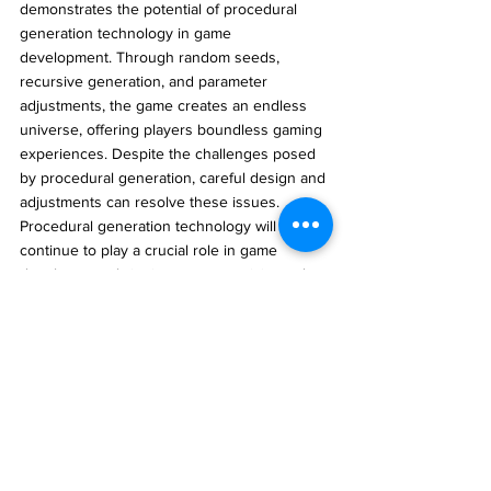
demonstrates the potential of procedural 
generation technology in game 
development. Through random seeds, 
recursive generation, and parameter 
adjustments, the game creates an endless 
universe, offering players boundless gaming 
experiences. Despite the challenges posed 
by procedural generation, careful design and 
adjustments can resolve these issues. 
Procedural generation technology will 
continue to play a crucial role in game 
development, bringing more creativity and 
possibilities to the world of gaming.
#AmplitudeStudios
#EndlessSpace
#程序化生
成
#宇宙遊戲
#隨機種子
#遞歸式生成
#參數
調整
#可玩性
#高效開發
#獨特體驗
#平衡性
問題
#記憶體消耗
#策略遊戲
#宇宙帝國
#遊