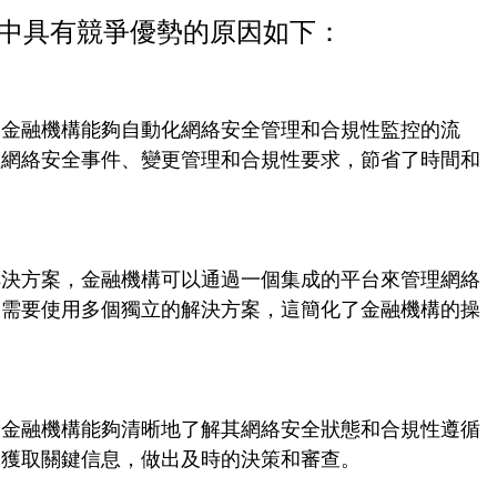
機構中具有競爭優勢的原因如下：
使金融機構能夠自動化網絡安全管理和合規性監控的流
理網絡安全事件、變更管理和合規性要求，節省了時間和
解決方案，金融機構可以通過一個集成的平台來管理網絡
不需要使用多個獨立的解決方案，這簡化了金融機構的操
使金融機構能夠清晰地了解其網絡安全狀態和合規性遵循
速獲取關鍵信息，做出及時的決策和審查。