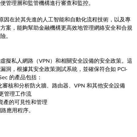
以便管理層和監管機構進行審查和監控。
勢的原因在於其先進的人工智能和自動化流程技術，以及專
決方案，能夠幫助金融機構更高效地管理網絡安全和合規
風險。
虛擬私人網路（VPN）和相關安全設備的安全政策。這
洞，根據其安全政策測試系統，並確保符合如 PCI-
lgoSec 的產品包括：
yzer：自動化審核和分析防火牆、路由器、VPN 和其他安全設備
安全變更管理工作流
公共雲資產的可見性和管理
網路應用程序​​。