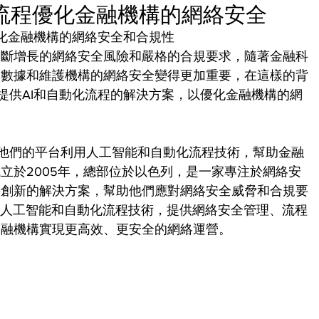
動化流程優化金融機構的網絡安全
程優化金融機構的網絡安全和合規性
不斷增長的網絡安全風險和嚴格的合規要求，隨著金融科
戶數據和維護機構的網絡安全變得更加重要，在這樣的背
生，提供AI和自動化流程的解決方案，以優化金融機構的網
司，他們的平台利用人工智能和自動化流程技術，幫助金融
立於2005年，總部位於以色列，是一家專注於網絡安
供創新的解決方案，幫助他們應對網絡安全威脅和合規要
先進的人工智能和自動化流程技術，提供網絡安全管理、流程
金融機構實現更高效、更安全的網絡運營。