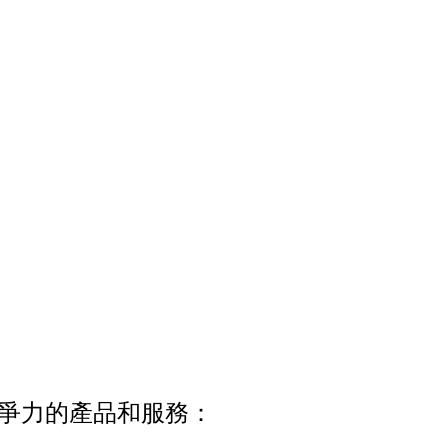
下競爭力的產品和服務：