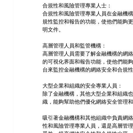
合規性和風險管理專業人士：
合規性和風險管理專業人員在金融機
規性監控和報告的功能，使他們能夠
明文件。
高層管理人員和監管機構：
高層管理人員需要了解金融機構的網
的可視化界面和報告功能，使他們能夠快
台來監控金融機構的網絡安全和合規
大型企業和組織的安全專業人員：
除了金融機構，其他大型企業和組織
織，能夠幫助他們優化網絡安全管理
吸引著金融機構和其他組織中負責網
性和風險管理專業人員，還是高層管理人