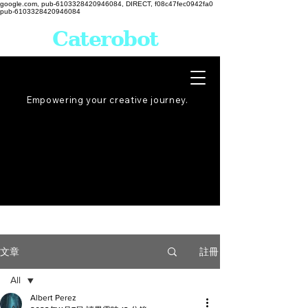
google.com, pub-6103328420946084, DIRECT, f08c47fec0942fa0
pub-6103328420946084
Caterobot
Empowering your creative
journey
.
註冊
文章
All
Albert Perez