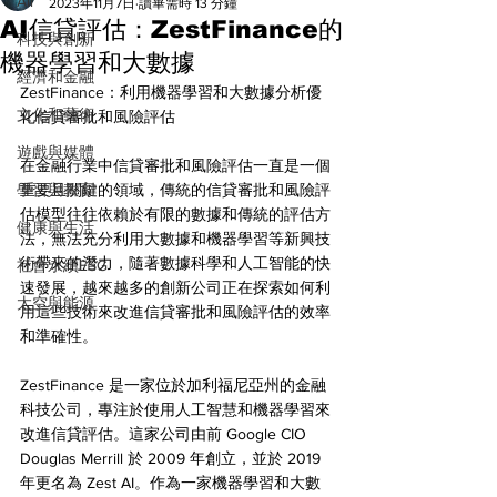
All
2023年11月7日
讀畢需時 13 分鐘
AI信貸評估：ZestFinance的
科技與創新
機器學習和大數據
經濟和金融
ZestFinance：利用機器學習和大數據分析優
文化和藝術
化信貸審批和風險評估
遊戲與媒體
在金融行業中信貸審批和風險評估一直是一個
學習與教育
重要且關鍵的領域，傳統的信貸審批和風險評
估模型往往依賴於有限的數據和傳統的評估方
健康與生活
法，無法充分利用大數據和機器學習等新興技
術帶來的潛力，隨著數據科學和人工智能的快
社會永續ESG
速發展，越來越多的創新公司正在探索如何利
太空與能源
用這些技術來改進信貸審批和風險評估的效率
和準確性。
ZestFinance 是一家位於加利福尼亞州的金融
科技公司，專注於使用人工智慧和機器學習來
改進信貸評估。這家公司由前 Google CIO 
Douglas Merrill 於 2009 年創立，並於 2019 
年更名為 Zest AI。作為一家機器學習和大數