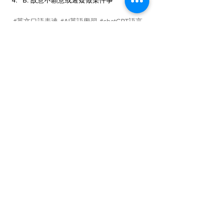
B. 故意不願意或遲疑做某件事
#英文口語表達
#AI英語學習
#chatGPT語言
學習
#人工智慧
#AI語言學習
#英文
#ChatGPT
ChatGPT
語言學習
英文
人工智慧AI
學習與教育
查看全部