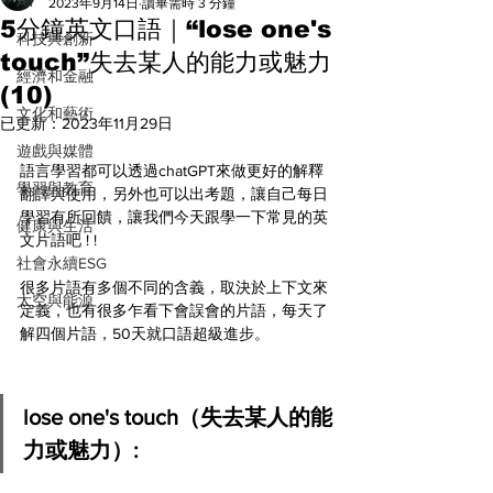
All
2023年9月14日
讀畢需時 3 分鐘
5分鐘英文口語｜“lose one's
科技與創新
touch”失去某人的能力或魅力
經濟和金融
(10)
文化和藝術
已更新：
2023年11月29日
遊戲與媒體
語言學習都可以透過chatGPT來做更好的解釋
學習與教育
翻譯與使用，另外也可以出考題，讓自己每日
學習有所回饋，讓我們今天跟學一下常見的英
健康與生活
文片語吧 ! ! 
社會永續ESG
很多片語有多個不同的含義，取決於上下文來
太空與能源
定義，也有很多乍看下會誤會的片語，每天了
解四個片語，50天就口語超級進步。
lose one's touch（失去某人的能
力或魅力）: