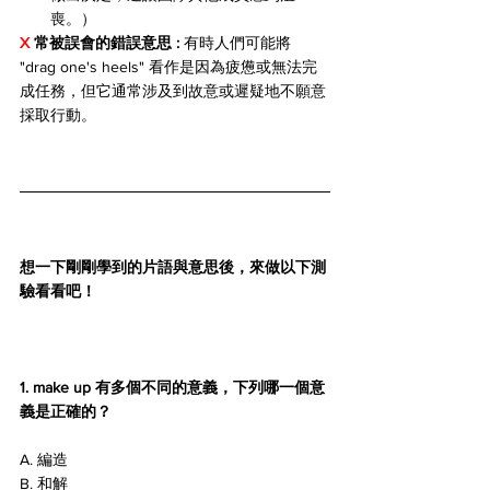
喪。）
X 
常被誤會的錯誤意思 : 
有時人們可能將 
"drag one's heels" 看作是因為疲憊或無法完
成任務，但它通常涉及到故意或遲疑地不願意
採取行動。
想一下剛剛學到的片語與意思後，來做以下測
驗看看吧！
1. make up 有多個不同的意義，下列哪一個意
義是正確的？
A. 編造
B. 和解