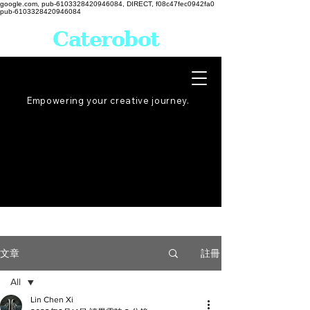
google.com, pub-6103328420946084, DIRECT, f08c47fec0942fa0
pub-6103328420946084
Caterobot
Empowering your creative
journey
.
註冊
文章
All
Lin Chen Xi