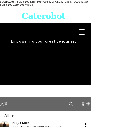
google.com, pub-6103328420946084, DIRECT, f08c47fec0942fa0
pub-6103328420946084
Caterobot
Empowering your creative
journey
.
註冊
文章
All
Edgar Mueller