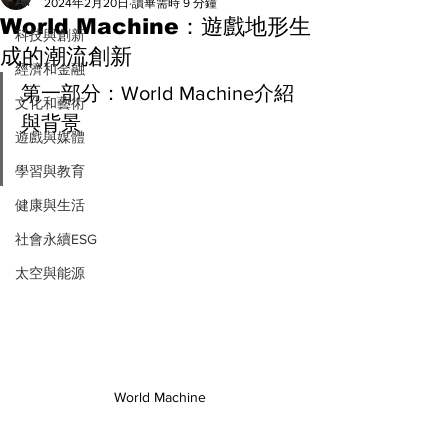
All
2024年2月20日
讀畢需時 9 分鐘
World Machine：遊戲地形生
科技與創新
成的潮流創新
經濟和金融
第一部分：World Machine介紹
文化和藝術
與背景
遊戲與媒體
學習與教育
健康與生活
社會永續ESG
太空與能源
World Machine