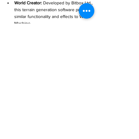
World Creator:
 Developed by Bitbox Ltd., 
this terrain generation software provides 
similar functionality and effects to World 
Machine.
World Machine's Features
Procedural Generation:
 World Machine 
generates terrain based on algorithms 
and mathematical models, making the 
process efficient and reliable.
High Customizability:
 Offering rich 
terrain generation tools and options, 
users can customize terrain details and 
effects to create unique game worlds.
Terrain Effects:
 World Machine supports 
various terrain effects such as erosion, 
noise, rivers, and lakes, allowing users 
to add realism and richness.
Terrain Rendering and Export:
Generated terrain can be exported to 
various 3D game engines for rendering 