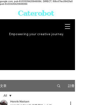
google.com, pub-6103328420946084, DIRECT, f08c47fec0942fa0
pub-6103328420946084
Caterobot
Empowering your creative
journey
.
註冊
文章
All
Henrik Nielsen