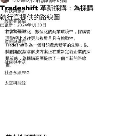
All
2023年12月20日
讀畢需時 4 分鐘
Tradeshift 革新採購：為採購
科技與創新
執行官提供的路線圖
經濟和金融
已更新：
2024年1月30日
文化和藝術
在當今全球化、數位化的商業環境中，採購管
理變得比以往更加複雜且具有挑戰性。
遊戲與媒體
Tradeshift作為一個引領產業變革的先驅，以
其創新的採購解決方案正在重新定義企業的採
學習與教育
購策略，為採購高層提供了一個全新的路線
健康與生活
圖。
社會永續ESG
太空與能源