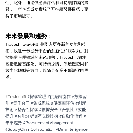
性。此外，通過供應商評估和可持續採購的實
踐，一些企業成功實現了可持續發展目標，贏
得了市場認可。
未來發展和趨勢：
Tradeshift未來有計劃引入更多新的功能和技
術，以進一步提升平台的創新性和競爭力。對
於採購管理領域的未來趨勢，Tradeshift關注
包括數據智能化、可持續採購、供應鏈協同和
數字化轉型等方向，以滿足企業不斷變化的需
求。
#Tradeshift
#採購管理
#供應鏈協作
#數據智
能
#電子合同
#集成系統
#供應商評估
#創新
技術
#整合性採購
#數據安全
#合規性
#效能
提升
#智能分析
#區塊鏈技術
#自動化流程
#
未來趨勢
#ProcurementManagement
#SupplyChainCollaboration
#DataIntelligence