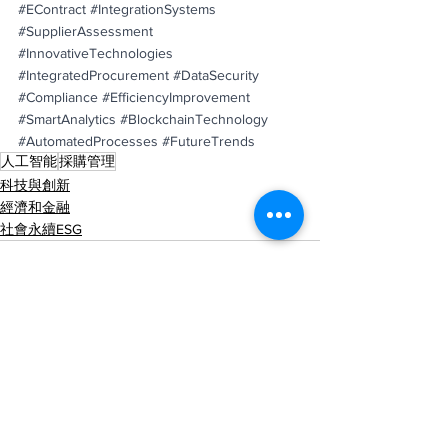
#EContract
#IntegrationSystems
#SupplierAssessment
#InnovativeTechnologies
#IntegratedProcurement
#DataSecurity
#Compliance
#EfficiencyImprovement
#SmartAnalytics
#BlockchainTechnology
#AutomatedProcesses
#FutureTrends
人工智能
採購管理
科技與創新
經濟和金融
社會永續ESG
查看全部
最新文章